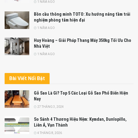
1 NĂM AGO
Bồn cầu thông minh TOTO: Xu hướng nâng tầm trải
nghiệm phòng tắm hiện đại
1 NĂM AGO
Huy Hoàng – Giải Pháp Thang Máy 350kg Tối Ưu Cho
Nhà Việt
1 NĂM AGO
Bài Viết Nổi Bật
Gỗ Sao Là Gì? Top 5 Các Loại Gỗ Sao Phổ Biến Hiện
Nay
27 THÁNG 3, 2024
So Sánh 4 Thương Hiệu Nệm: Kymdan, Dunlopillo,
Liên Á, Vạn Thành
4 THÁNG 8, 2026