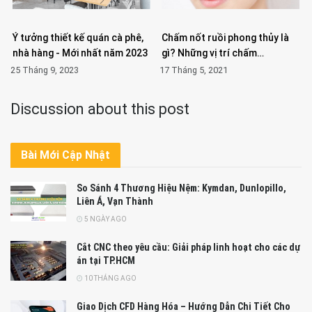
Ý tưởng thiết kế quán cà phê,
Chấm nốt ruồi phong thủy là
nhà hàng - Mới nhất năm 2023
gì? Những vị trí chấm…
25 Tháng 9, 2023
17 Tháng 5, 2021
Discussion about this post
Bài Mới Cập Nhật
So Sánh 4 Thương Hiệu Nệm: Kymdan, Dunlopillo,
Liên Á, Vạn Thành
5 NGÀY AGO
Cắt CNC theo yêu cầu: Giải pháp linh hoạt cho các dự
án tại TP.HCM
10 THÁNG AGO
Giao Dịch CFD Hàng Hóa – Hướng Dẫn Chi Tiết Cho