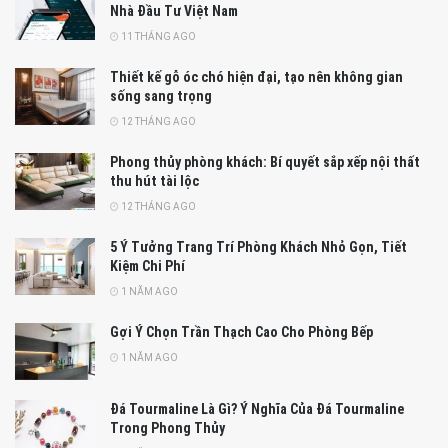
Nhà Đầu Tư Việt Nam
11 THÁNG AGO
Thiết kế gỗ óc chó hiện đại, tạo nên không gian
sống sang trọng
12 THÁNG AGO
Phong thủy phòng khách: Bí quyết sắp xếp nội thất
thu hút tài lộc
12 THÁNG AGO
5 Ý Tưởng Trang Trí Phòng Khách Nhỏ Gọn, Tiết
Kiệm Chi Phí
1 NĂM AGO
Gợi Ý Chọn Trần Thạch Cao Cho Phòng Bếp
1 NĂM AGO
Đá Tourmaline Là Gì? Ý Nghĩa Của Đá Tourmaline
Trong Phong Thủy