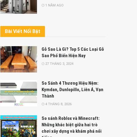
1 NĂM AGO
Bài Viết Nổi Bật
Gỗ Sao Là Gì? Top 5 Các Loại Gỗ
Sao Phổ Biến Hiện Nay
27 THÁNG 3, 2024
So Sánh 4 Thương Hiệu Nệm:
Kymdan, Dunlopillo, Liên Á, Vạn
Thành
4 THÁNG 8, 2026
So sánh Roblox và Minecraft:
Những khác biệt giữa hai trò
chơi xây dựng và khám phá nổi