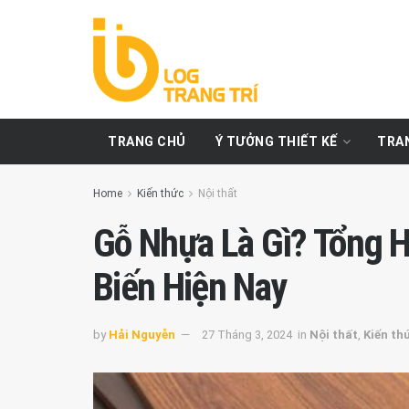
TRANG CHỦ
Ý TƯỞNG THIẾT KẾ
TRAN
Home
Kiến thức
Nội thất
Gỗ Nhựa Là Gì? Tổng 
Biến Hiện Nay
by
Hải Nguyễn
27 Tháng 3, 2024
in
Nội thất
,
Kiến th