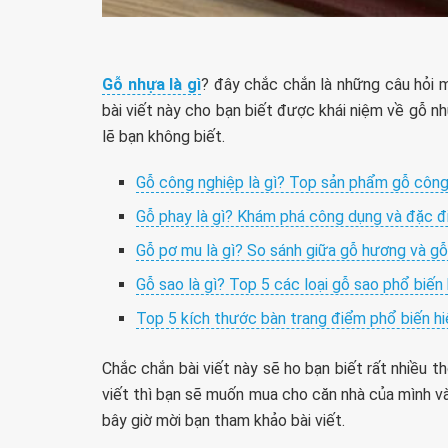
Gỗ nhựa là gì
? đây chắc chắn là những câu hỏi m
bài viết này cho bạn biết được khái niệm về gỗ 
lẽ bạn không biết.
Gỗ công nghiệp là gì? Top sản phẩm gỗ côn
Gỗ phay là gì? Khám phá công dụng và đặc đ
Gỗ pơ mu là gì? So sánh giữa gỗ hương và g
Gỗ sao là gì? Top 5 các loại gỗ sao phổ biến 
Top 5 kích thước bàn trang điểm phổ biến h
Chắc chắn bài viết này sẽ ho bạn biết rất nhiều t
viết thì bạn sẽ muốn mua cho căn nhà của mình v
bây giờ mời bạn tham khảo bài viết.