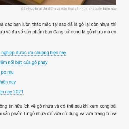
Gỗ nhựa là gì Ưu điểm và các loại gỗ nhựa phổ biến hiện nay
à các bạn luôn thắc mắc tại sao đã là gỗ lại còn nhựa thì
nhựa và đa số sản phẩm bạn đang sử dụng là gỗ nhựa mà có
g nghiệp được ưa chuộng hiện nay
iểm nổi bật của gỗ phay
ỗ pơ mu
hiện nay
iện nay 2021
hông tin hữu ích về gỗ nhựa và có thể sau khi xem xong bài
ài sản phẩm từ gỗ nhựa để vừa sử dụng và vừa trang trí và