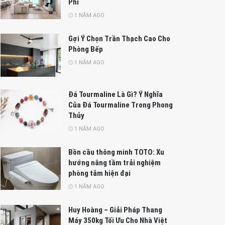
Phí
1 NĂM AGO
Gợi Ý Chọn Trần Thạch Cao Cho
Phòng Bếp
1 NĂM AGO
Đá Tourmaline Là Gì? Ý Nghĩa
Của Đá Tourmaline Trong Phong
Thủy
1 NĂM AGO
Bồn cầu thông minh TOTO: Xu
hướng nâng tầm trải nghiệm
phòng tắm hiện đại
1 NĂM AGO
Huy Hoàng – Giải Pháp Thang
Máy 350kg Tối Ưu Cho Nhà Việt