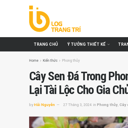
TRANG CHỦ
Ý TƯỞNG THIẾT KẾ
TRAN
Home
Kiến thức
Phong thủy
Cây Sen Đá Trong Pho
Lại Tài Lộc Cho Gia Ch
by
Hải Nguyễn
27 Tháng 3, 2024
in
Phong thủy
,
Cây 