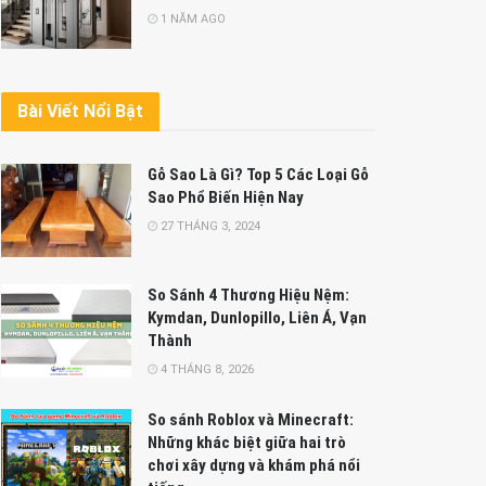
1 NĂM AGO
Bài Viết Nổi Bật
Gỗ Sao Là Gì? Top 5 Các Loại Gỗ
Sao Phổ Biến Hiện Nay
27 THÁNG 3, 2024
So Sánh 4 Thương Hiệu Nệm:
Kymdan, Dunlopillo, Liên Á, Vạn
Thành
4 THÁNG 8, 2026
So sánh Roblox và Minecraft:
Những khác biệt giữa hai trò
chơi xây dựng và khám phá nổi