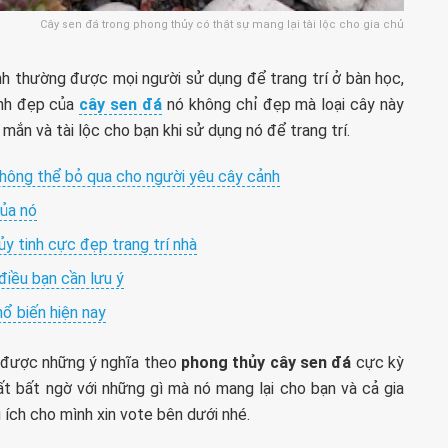
Cây sen đá trong phong thủy có thật sự mang lại tài lộc cho gia chủ
inh thường được mọi người sử dụng để trang trí ở bàn học,
inh đẹp của
cây sen đá
nó không chỉ đẹp mà loại cây này
mắn và tài lộc cho bạn khi sử dụng nó để trang trí.
không thể bỏ qua cho người yêu cây cảnh
của nó
y tinh cực đẹp trang trí nhà
điều bạn cần lưu ý
hổ biến hiện nay
 được những ý nghĩa theo
phong thủy cây sen đá
cực kỳ
t bất ngờ với những gì mà nó mang lại cho bạn và cả gia
 ích cho mình xin vote bên dưới nhé.