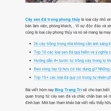
Cây sen đá trong phong thủy
là loại cây nhỏ x
bàn làm việc, phòng khách,… Vì sự độc đáo và x
cũng là loại cây phong thủy và nó sẽ mang lại may 
26 cây trồng trong nhà không cần ánh sáng 
Top 10 các loại sen đá quý hiếm và ý nghĩa 
Hướng dẫn 4+ bước tự trồng cây trong lọ thủ
Đeo vòng tay tỳ hưu có tác dụng gì? Những 
Top 15+ các loại đá quý có trong tự nhiên p
Bài viết hôm nay
Blog Trang Trí
sẽ cho bạn biết
quan trọng từ cây sen đá và chắc chắn bạn sẽ rấ
đình bạn. Mời bạn tham khảo bài viết nếu thấy hữu