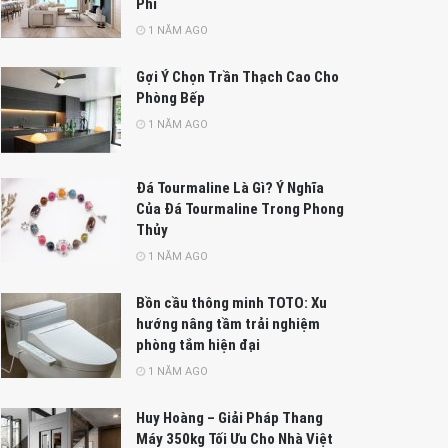
Phí
1 NĂM AGO
Gợi Ý Chọn Trần Thạch Cao Cho
Phòng Bếp
1 NĂM AGO
Đá Tourmaline Là Gì? Ý Nghĩa
Của Đá Tourmaline Trong Phong
Thủy
1 NĂM AGO
Bồn cầu thông minh TOTO: Xu
hướng nâng tầm trải nghiệm
phòng tắm hiện đại
1 NĂM AGO
Huy Hoàng – Giải Pháp Thang
Máy 350kg Tối Ưu Cho Nhà Việt