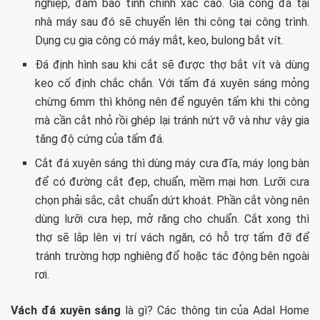
nghiệp, đảm bảo tính chính xác cao. Gia công đá tại
nhà máy sau đó sẽ chuyển lên thi công tại công trình.
Dụng cụ gia công có máy mắt, keo, bulong bắt vít.
Đá định hình sau khi cắt sẽ được thợ bắt vít và dùng
keo cố định chắc chắn. Với tấm đá xuyên sáng mỏng
chừng 6mm thì không nên để nguyên tấm khi thi công
mà cần cắt nhỏ rồi ghép lại tránh nứt vỡ và như vậy gia
tăng độ cứng của tấm đá.
Cắt đá xuyên sáng thì dùng máy cưa đĩa, máy lọng bàn
để có đường cắt đẹp, chuẩn, mềm mại hơn. Lưỡi cưa
chọn phải sắc, cắt chuẩn dứt khoát. Phần cắt vòng nên
dùng lưỡi cưa hẹp, mở răng cho chuẩn. Cắt xong thì
thợ sẽ lắp lên vị trí vách ngăn, có hỗ trợ tấm đỡ để
tránh trường hợp nghiêng đổ hoặc tác động bên ngoài
rơi.
Vách đá xuyên sáng
là gì? Các thông tin của Adal Home