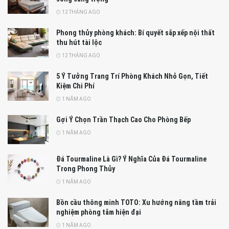
12 THÁNG AGO
Phong thủy phòng khách: Bí quyết sắp xếp nội thất
thu hút tài lộc
12 THÁNG AGO
5 Ý Tưởng Trang Trí Phòng Khách Nhỏ Gọn, Tiết
Kiệm Chi Phí
1 NĂM AGO
Gợi Ý Chọn Trần Thạch Cao Cho Phòng Bếp
1 NĂM AGO
Đá Tourmaline Là Gì? Ý Nghĩa Của Đá Tourmaline
Trong Phong Thủy
1 NĂM AGO
Bồn cầu thông minh TOTO: Xu hướng nâng tầm trải
nghiệm phòng tắm hiện đại
1 NĂM AGO