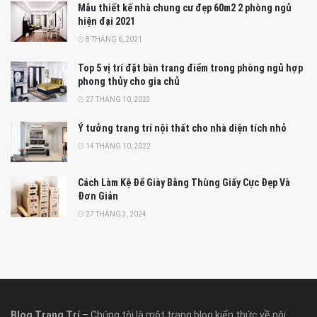
Mẫu thiết kế nhà chung cư đẹp 60m2 2 phòng ngủ
hiện đại 2021
8 THÁNG 6, 2021
Top 5 vị trí đặt bàn trang điểm trong phòng ngủ hợp
phong thủy cho gia chủ
27 THÁNG 10, 2023
Ý tưởng trang trí nội thất cho nhà diện tích nhỏ
14 THÁNG 10, 2022
Cách Làm Kệ Để Giày Bằng Thùng Giấy Cực Đẹp Và
Đơn Giản
27 THÁNG 3, 2024
Blog Trang Trí
– Chúng tôi là một trang blog kiến thức về nội