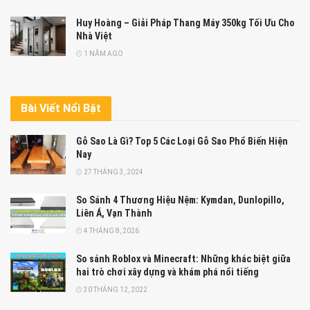
Huy Hoàng – Giải Pháp Thang Máy 350kg Tối Ưu Cho
Nhà Việt
1 NĂM AGO
Bài Viết Nổi Bật
Gỗ Sao Là Gì? Top 5 Các Loại Gỗ Sao Phổ Biến Hiện
Nay
27 THÁNG 3, 2024
So Sánh 4 Thương Hiệu Nệm: Kymdan, Dunlopillo,
Liên Á, Vạn Thành
4 THÁNG 8, 2026
So sánh Roblox và Minecraft: Những khác biệt giữa
hai trò chơi xây dựng và khám phá nổi tiếng
30 THÁNG 12, 2022