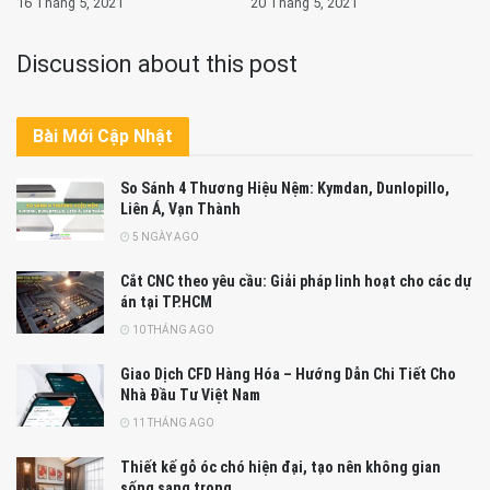
16 Tháng 5, 2021
20 Tháng 5, 2021
Discussion about this post
Bài Mới Cập Nhật
So Sánh 4 Thương Hiệu Nệm: Kymdan, Dunlopillo,
Liên Á, Vạn Thành
5 NGÀY AGO
Cắt CNC theo yêu cầu: Giải pháp linh hoạt cho các dự
án tại TP.HCM
10 THÁNG AGO
Giao Dịch CFD Hàng Hóa – Hướng Dẫn Chi Tiết Cho
Nhà Đầu Tư Việt Nam
11 THÁNG AGO
Thiết kế gỗ óc chó hiện đại, tạo nên không gian
sống sang trọng