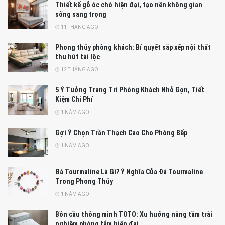
Thiết kế gỗ óc chó hiện đại, tạo nên không gian
sống sang trọng
11 THÁNG AGO
Phong thủy phòng khách: Bí quyết sắp xếp nội thất
thu hút tài lộc
12 THÁNG AGO
5 Ý Tưởng Trang Trí Phòng Khách Nhỏ Gọn, Tiết
Kiệm Chi Phí
1 NĂM AGO
Gợi Ý Chọn Trần Thạch Cao Cho Phòng Bếp
1 NĂM AGO
Đá Tourmaline Là Gì? Ý Nghĩa Của Đá Tourmaline
Trong Phong Thủy
1 NĂM AGO
Bồn cầu thông minh TOTO: Xu hướng nâng tầm trải
nghiệm phòng tắm hiện đại