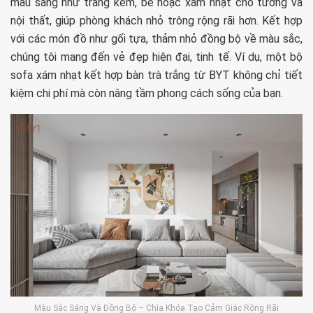
màu sáng như trắng kem, be hoặc xám nhạt cho tường và
nội thất, giúp phòng khách nhỏ trông rộng rãi hơn. Kết hợp
với các món đồ như gối tựa, thảm nhỏ đồng bộ về màu sắc,
chúng tôi mang đến vẻ đẹp hiện đại, tinh tế. Ví dụ, một bộ
sofa xám nhạt kết hợp bàn trà trắng từ BYT không chỉ tiết
kiệm chi phí mà còn nâng tầm phong cách sống của bạn.
Màu Sắc Sáng Và Đồng Bộ – Chìa Khóa Tạo Cảm Giác Rộng Rãi