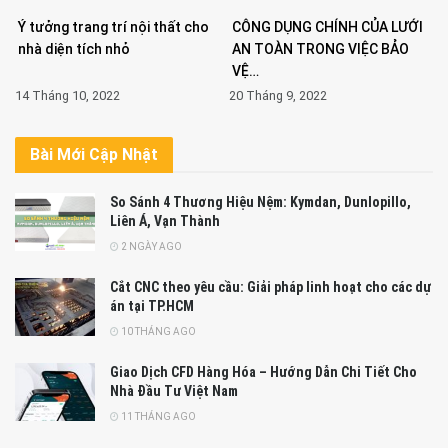
Ý tưởng trang trí nội thất cho
CÔNG DỤNG CHÍNH CỦA LƯỚI
nhà diện tích nhỏ
AN TOÀN TRONG VIỆC BẢO
VỆ…
14 Tháng 10, 2022
20 Tháng 9, 2022
Bài Mới Cập Nhật
So Sánh 4 Thương Hiệu Nệm: Kymdan, Dunlopillo,
Liên Á, Vạn Thành
2 NGÀY AGO
Cắt CNC theo yêu cầu: Giải pháp linh hoạt cho các dự
án tại TP.HCM
10 THÁNG AGO
Giao Dịch CFD Hàng Hóa – Hướng Dẫn Chi Tiết Cho
Nhà Đầu Tư Việt Nam
11 THÁNG AGO