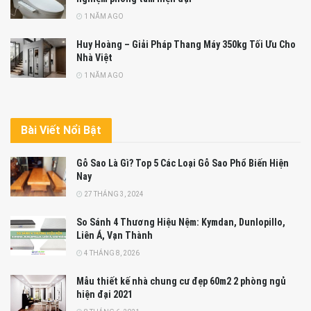
1 NĂM AGO
Huy Hoàng – Giải Pháp Thang Máy 350kg Tối Ưu Cho
Nhà Việt
1 NĂM AGO
Bài Viết Nổi Bật
Gỗ Sao Là Gì? Top 5 Các Loại Gỗ Sao Phổ Biến Hiện
Nay
27 THÁNG 3, 2024
So Sánh 4 Thương Hiệu Nệm: Kymdan, Dunlopillo,
Liên Á, Vạn Thành
4 THÁNG 8, 2026
Mẫu thiết kế nhà chung cư đẹp 60m2 2 phòng ngủ
hiện đại 2021