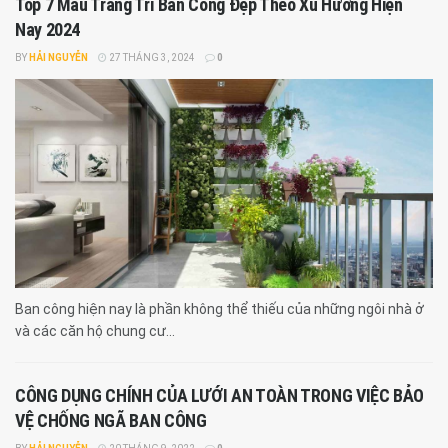
Top 7 Mẫu Trang Trí Ban Công Đẹp Theo Xu Hướng Hiện
Nay 2024
BY
HẢI NGUYỄN
27 THÁNG 3, 2024
0
Ban công hiện nay là phần không thể thiếu của những ngôi nhà ở
và các căn hộ chung cư...
CÔNG DỤNG CHÍNH CỦA LƯỚI AN TOÀN TRONG VIỆC BẢO
VỆ CHỐNG NGÃ BAN CÔNG