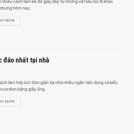
t nhiều cách làm kệ để giày dép từ những vật liệu bỏ đi khác
nhưng hôm nay...
AD MORE
c đáo nhất tại nhà
ách làm hộp bút đơn giản tại nhà nhiều ngăn tiện dụng và kiểu
ccordion bằng giấy, ống...
AD MORE