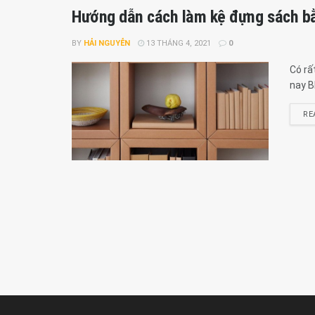
Hướng dẫn cách làm kệ đựng sách bằn
BY
HẢI NGUYỄN
13 THÁNG 4, 2021
0
Có rấ
nay Bl
RE