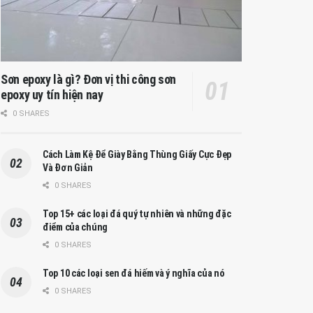
Sơn epoxy là gì? Đơn vị thi công sơn
epoxy uy tín hiện nay
0 SHARES
Cách Làm Kệ Để Giày Bằng Thùng Giấy Cực Đẹp
Và Đơn Giản
0 SHARES
Top 15+ các loại đá quý tự nhiên và những đặc
điểm của chúng
0 SHARES
Top 10 các loại sen đá hiếm và ý nghĩa của nó
0 SHARES