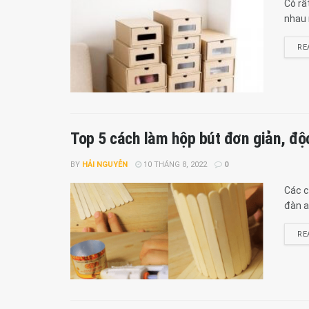
Có rấ
nhau 
RE
Top 5 cách làm hộp bút đơn giản, độ
BY
HẢI NGUYỄN
10 THÁNG 8, 2022
0
Các c
đàn a
RE