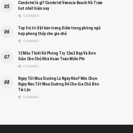
Condotel là gì? Condotel Venezia Beach Hồ Tràm
hot nhất hiện nay
0 SHARES
Top 5 vị trí đặt bàn trang điểm trong phòng ngủ
hợp phong thủy cho gia chủ
0 SHARES
12 Mẫu Thiết Kế Phòng Trọ 12m2 Đẹp Và Đơn
Giản Cho Chủ Nhà Hoàn Toàn Miễn Phí
0 SHARES
Ngày Tốt Mua Giường Là Ngày Nào? Nên Chọn
Ngày Nào Tốt Mua Giường Để Cho Gia Chủ Đón
Tài Lộc
0 SHARES