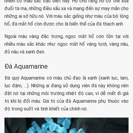
nhiên có màu sắc đặc biệt này. Họ cho rằng nó có thể xua
đuổi tà ma, những điều xấu xa và mang đến sự may mắn cho
những ai sở hữu nó. Với màu sắc giống như màu của bộ lông
hổ, đá mắt hổ còn được cho là biến thể của đá thạch anh.
Ngoài màu vàng đặc trưng, ngọc mắt hổ còn tồn tại với
nhiều màu sắc khác như: ngọc mắt hổ vàng tươi, vàng nâu,
đỏ nâu và xanh đen.
Đá Aquamarine
Đá quý Aquamarine có màu chủ đạo là xanh (xanh lục, lam,
lục đậm, …). Những ai đang sử dụng viên đá này không nên
đặt nó tại những môi trường nhiệt độ cao, vì dễ mất đi giá
trị khi bị đổi màu. Giá trị của đá Aquamarine phụ thuộc vào
độ trong suốt và tinh khiết của chính nó.