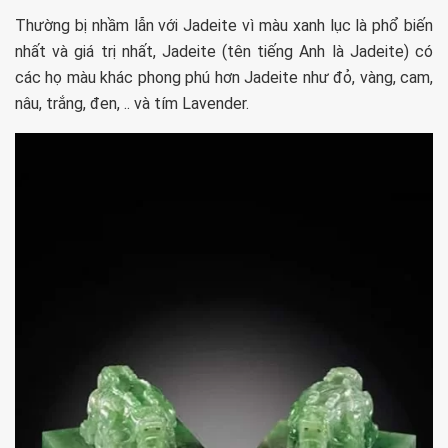
Thường bị nhầm lẫn với Jadeite vì màu xanh lục là phổ biến
nhất và giá trị nhất, Jadeite (tên tiếng Anh là Jadeite) có
các họ màu khác phong phú hơn Jadeite như đỏ, vàng, cam,
nâu, trắng, đen, .. và tím Lavender.