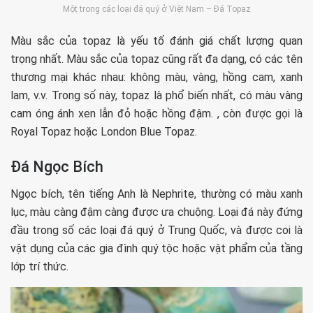
Một trong các loại đá quý ở Việt Nam – Đá Topaz
Màu sắc của topaz là yếu tố đánh giá chất lượng quan
trọng nhất. Màu sắc của topaz cũng rất đa dạng, có các tên
thương mại khác nhau: không màu, vàng, hồng cam, xanh
lam, v.v. Trong số này, topaz là phổ biến nhất, có màu vàng
cam óng ánh xen lẫn đỏ hoặc hồng đậm. , còn được gọi là
Royal Topaz hoặc London Blue Topaz.
Đá Ngọc Bích
Ngọc bích, tên tiếng Anh là Nephrite, thường có màu xanh
lục, màu càng đậm càng được ưa chuộng. Loại đá này đứng
đầu trong số các loại đá quý ở Trung Quốc, và được coi là
vật dụng của các gia đình quý tộc hoặc vật phẩm của tầng
lớp trí thức.