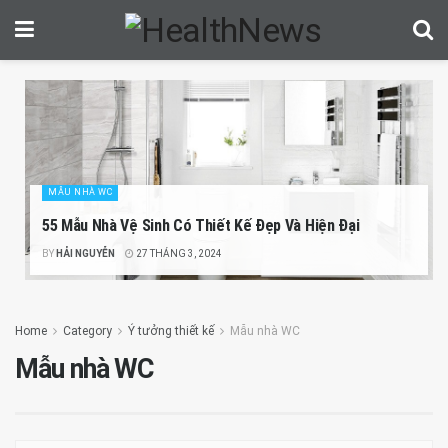
MẪU NHÀ WC
55 Mẫu Nhà Vệ Sinh Có Thiết Kế Đẹp Và Hiện Đại
BY
HẢI NGUYỄN
27 THÁNG 3, 2024
Home
Category
Ý tưởng thiết kế
Mẫu nhà WC
Mẫu nhà WC