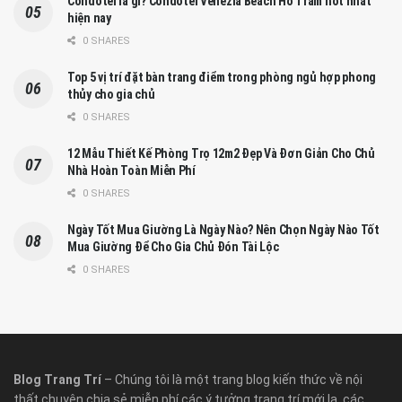
Condotel là gì? Condotel Venezia Beach Hồ Tràm hot nhất
hiện nay
0 SHARES
Top 5 vị trí đặt bàn trang điểm trong phòng ngủ hợp phong
thủy cho gia chủ
0 SHARES
12 Mẫu Thiết Kế Phòng Trọ 12m2 Đẹp Và Đơn Giản Cho Chủ
Nhà Hoàn Toàn Miễn Phí
0 SHARES
Ngày Tốt Mua Giường Là Ngày Nào? Nên Chọn Ngày Nào Tốt
Mua Giường Để Cho Gia Chủ Đón Tài Lộc
0 SHARES
Blog Trang Trí
– Chúng tôi là một trang blog kiến thức về nội
thất chuyên chia sẻ miễn phí các ý tưởng trang trí mới lạ, các