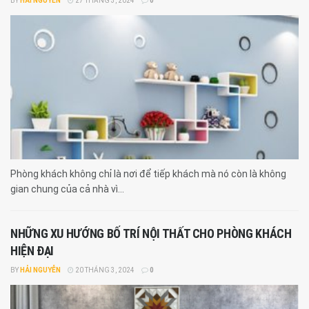
BY
HẢI NGUYỄN
27 THÁNG 3, 2024
0
Phòng khách không chỉ là nơi để tiếp khách mà nó còn là không
gian chung của cả nhà vì...
NHỮNG XU HƯỚNG BỐ TRÍ NỘI THẤT CHO PHÒNG KHÁCH
HIỆN ĐẠI
BY
HẢI NGUYỄN
20 THÁNG 3, 2024
0