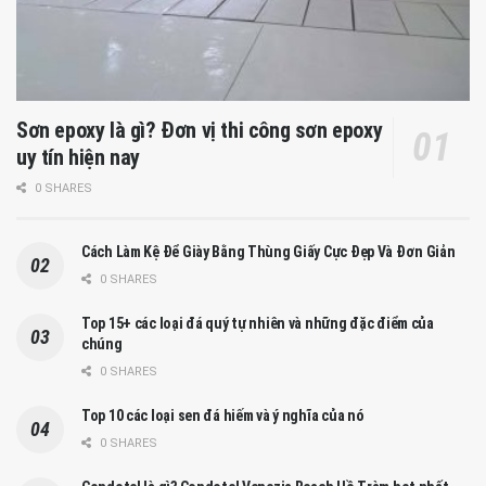
Sơn epoxy là gì? Đơn vị thi công sơn epoxy
uy tín hiện nay
0 SHARES
Cách Làm Kệ Để Giày Bằng Thùng Giấy Cực Đẹp Và Đơn Giản
0 SHARES
Top 15+ các loại đá quý tự nhiên và những đặc điểm của
chúng
0 SHARES
Top 10 các loại sen đá hiếm và ý nghĩa của nó
0 SHARES