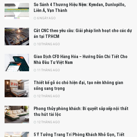
So Sánh 4 Thương Hiệu Nệm: Kymdan, Dunlopillo,
Liên Á, Vạn Thành
6 NGÀY AGO
Cắt CNC theo yêu cầu: Giải pháp linh hoạt cho các dự
án tại TP.HCM
10 THÁNG AGO
Giao Dịch CFD Hàng Hóa – Hướng Dẫn Chi Tiết Cho
Nhà Đầu Tư Việt Nam
11 THÁNG AGO
Thiết kế gỗ óc chó hiện đại, tạo nên không gian
sống sang trọng
12 THÁNG AGO
Phong thủy phòng khách: Bí quyết sắp xếp nội thất
thu hút tài lộc
12 THÁNG AGO
5 Ý Tưởng Trang Trí Phòng Khách Nhỏ Gọn, Tiết