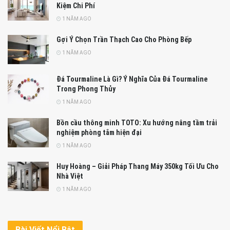
Kiệm Chi Phí
1 NĂM AGO
Gợi Ý Chọn Trần Thạch Cao Cho Phòng Bếp
1 NĂM AGO
Đá Tourmaline Là Gì? Ý Nghĩa Của Đá Tourmaline
Trong Phong Thủy
1 NĂM AGO
Bồn cầu thông minh TOTO: Xu hướng nâng tầm trải
nghiệm phòng tắm hiện đại
1 NĂM AGO
Huy Hoàng – Giải Pháp Thang Máy 350kg Tối Ưu Cho
Nhà Việt
1 NĂM AGO
Bài Viết Nổi Bật