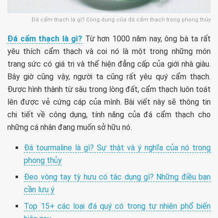
Đá cẩm thạch là gì? Công dụng của đá cẩm thạch trong phong thủy
Đá cẩm thạch là gì?
Từ hơn 1000 năm nay, ông bà ta rất
yêu thích cẩm thạch và coi nó là một trong những món
trang sức có giá trị và thể hiện đẳng cấp của giới nhà giàu.
Bây giờ cũng vậy, người ta cũng rất yêu quý cẩm thạch.
Được hình thành từ sâu trong lòng đất, cẩm thạch luôn toát
lên được vẻ cứng cáp của mình. Bài viết này sẽ thông tin
chi tiết về công dụng, tính năng của đá cẩm thạch cho
những cá nhân đang muốn sở hữu nó.
Đá tourmaline là gì? Sự thật và ý nghĩa của nó trong
phong thủy
Đeo vòng tay tỳ hưu có tác dụng gì? Những điều bạn
cần lưu ý
Top 15+ các loại đá quý có trong tự nhiên phổ biến