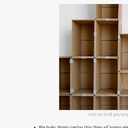
Cách làm kệ để giày bằng
Bìa hoặc thùng carton (tùy theo số lượng già