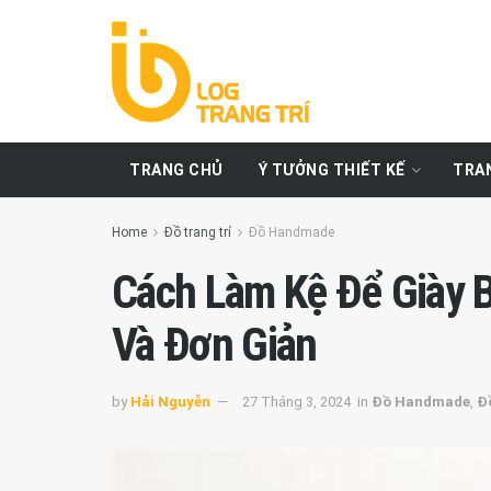
TRANG CHỦ
Ý TƯỞNG THIẾT KẾ
TRAN
Home
Đồ trang trí
Đồ Handmade
Cách Làm Kệ Để Giày 
Và Đơn Giản
by
Hải Nguyễn
27 Tháng 3, 2024
in
Đồ Handmade
,
Đồ