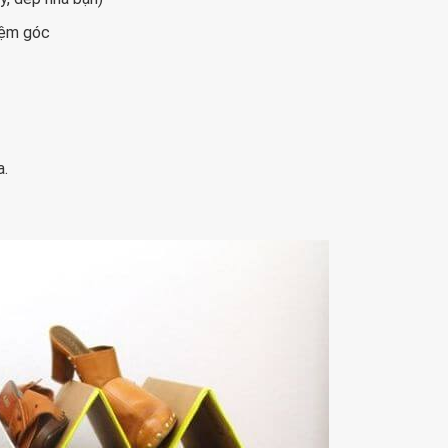
đệm góc
a.