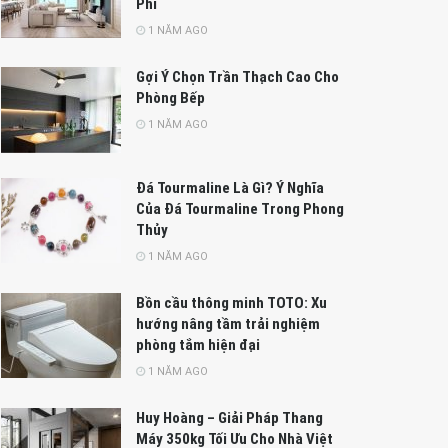
Phí
1 NĂM AGO
Gợi Ý Chọn Trần Thạch Cao Cho
Phòng Bếp
1 NĂM AGO
Đá Tourmaline Là Gì? Ý Nghĩa
Của Đá Tourmaline Trong Phong
Thủy
1 NĂM AGO
Bồn cầu thông minh TOTO: Xu
hướng nâng tầm trải nghiệm
phòng tắm hiện đại
1 NĂM AGO
Huy Hoàng – Giải Pháp Thang
Máy 350kg Tối Ưu Cho Nhà Việt