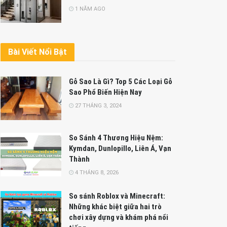
1 NĂM AGO
Bài Viết Nổi Bật
Gỗ Sao Là Gì? Top 5 Các Loại Gỗ
Sao Phổ Biến Hiện Nay
27 THÁNG 3, 2024
So Sánh 4 Thương Hiệu Nệm:
Kymdan, Dunlopillo, Liên Á, Vạn
Thành
4 THÁNG 8, 2026
So sánh Roblox và Minecraft:
Những khác biệt giữa hai trò
chơi xây dựng và khám phá nổi