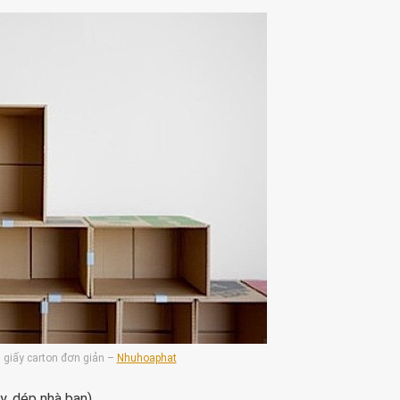
 giấy carton đơn giản –
Nhuhoaphat
y, dép nhà bạn)