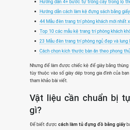
Hướng dẫn 4+ bước tự trồng cây trong lọ thủ
Hướng dẫn cách làm kệ đựng sách bằng giấy c
44 Mẫu đèn trang trí phòng khách mới nhất 
Top 10 các mẫu kệ trang trí phòng khách khô
23 Mẫu đèn trang trí phòng ngủ đẹp và lung 
Cách chọn kích thước bàn ăn theo phong thủ
Nhưng để làm được chiếc kệ để giày bằng thùng g
tùy thuộc vào số giày dép trong gia đình của bạ
tham khảo bài viết.
Vật liệu cần chuẩn bị 
gì?
Để biết được
cách làm tủ đựng đồ bằng giấy
bạ