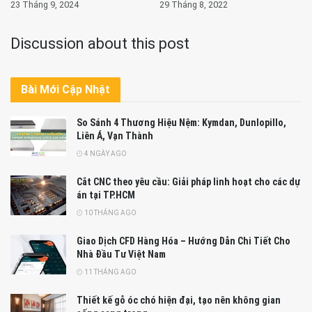
23 Tháng 9, 2024
29 Tháng 8, 2022
Discussion about this post
Bài Mới Cập Nhật
So Sánh 4 Thương Hiệu Nệm: Kymdan, Dunlopillo,
Liên Á, Vạn Thành
4 NGÀY AGO
Cắt CNC theo yêu cầu: Giải pháp linh hoạt cho các dự
án tại TP.HCM
10 THÁNG AGO
Giao Dịch CFD Hàng Hóa – Hướng Dẫn Chi Tiết Cho
Nhà Đầu Tư Việt Nam
11 THÁNG AGO
Thiết kế gỗ óc chó hiện đại, tạo nên không gian