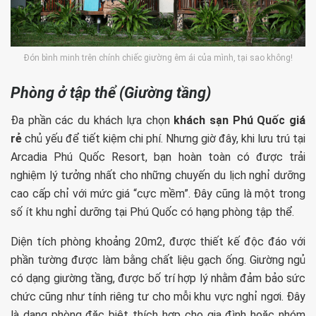
Đón bình minh trên chính chiếc giường êm ái của mình, tại sao không!
Phòng ở tập thể (Giường tầng)
Đa phần các du khách lựa chọn
khách sạn Phú Quốc giá
rẻ
chủ yếu để tiết kiệm chi phí. Nhưng giờ đây, khi lưu trú tại
Arcadia Phú Quốc Resort, bạn hoàn toàn có được trải
nghiệm lý tưởng nhất cho những chuyến du lịch nghỉ dưỡng
cao cấp chỉ với mức giá “cực mềm”. Đây cũng là một trong
số ít khu nghỉ dưỡng tại Phú Quốc có hạng phòng tập thể.
Diện tích phòng khoảng 20m2, được thiết kế độc đáo với
phần tường được làm bằng chất liệu gạch ống. Giường ngủ
có dạng giường tầng, được bố trí hợp lý nhằm đảm bảo sức
chức cũng như tính riêng tư cho mỗi khu vực nghỉ ngơi. Đây
là dạng phòng đặc biệt thích hợp cho gia đình hoặc nhóm