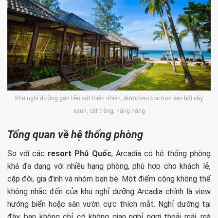
Khu nghỉ dưỡng gắn liền với thiên nhiên, được bao bọc trọn vẹn bởi cây
xanh, cát trắng, nắng nàng
Tổng quan về hệ thống phòng
So với các
resort Phú Quốc
, Arcadia có hệ thống phòng
khá đa dạng với nhiều hạng phòng, phù hợp cho khách lẻ,
cặp đôi, gia đình và nhóm bạn bè. Một điểm cộng không thể
không nhắc đến của khu nghỉ dưỡng Arcadia chính là view
hướng biển hoặc sân vườn cực thích mắt. Nghỉ dưỡng tại
đây, bạn không chỉ có không gian nghỉ ngơi thoải mái, mà