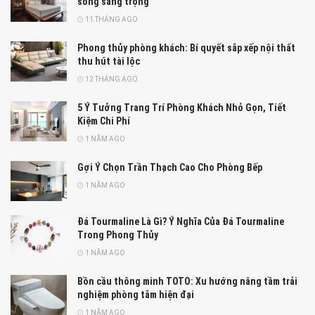
sống sang trọng
11 THÁNG AGO
Phong thủy phòng khách: Bí quyết sắp xếp nội thất
thu hút tài lộc
12 THÁNG AGO
5 Ý Tưởng Trang Trí Phòng Khách Nhỏ Gọn, Tiết
Kiệm Chi Phí
1 NĂM AGO
Gợi Ý Chọn Trần Thạch Cao Cho Phòng Bếp
1 NĂM AGO
Đá Tourmaline Là Gì? Ý Nghĩa Của Đá Tourmaline
Trong Phong Thủy
1 NĂM AGO
Bồn cầu thông minh TOTO: Xu hướng nâng tầm trải
nghiệm phòng tắm hiện đại
1 NĂM AGO