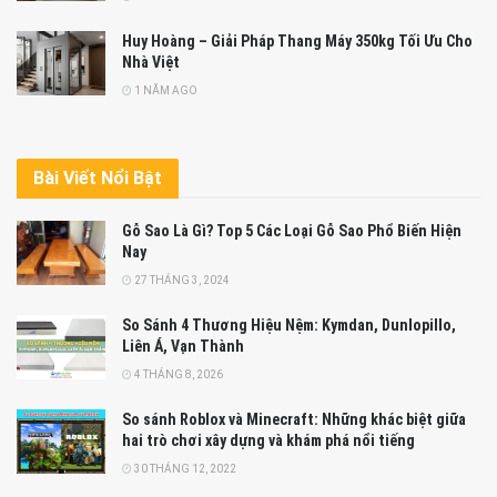
Huy Hoàng – Giải Pháp Thang Máy 350kg Tối Ưu Cho
Nhà Việt
1 NĂM AGO
Bài Viết Nổi Bật
Gỗ Sao Là Gì? Top 5 Các Loại Gỗ Sao Phổ Biến Hiện
Nay
27 THÁNG 3, 2024
So Sánh 4 Thương Hiệu Nệm: Kymdan, Dunlopillo,
Liên Á, Vạn Thành
4 THÁNG 8, 2026
So sánh Roblox và Minecraft: Những khác biệt giữa
hai trò chơi xây dựng và khám phá nổi tiếng
30 THÁNG 12, 2022