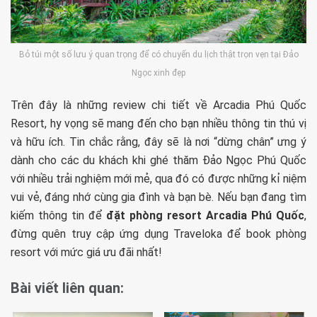
Bỏ túi một số lưu ý quan trọng để có chuyến du lịch thật trọn vẹn tại Đảo
Ngọc xinh đẹp
Trên đây là những review chi tiết về Arcadia Phú Quốc
Resort, hy vọng sẽ mang đến cho bạn nhiều thông tin thú vị
và hữu ích. Tin chắc rằng, đây sẽ là nơi “dừng chân” ưng ý
dành cho các du khách khi ghé thăm Đảo Ngọc Phú Quốc
với nhiều trải nghiệm mới mẻ, qua đó có được những kỉ niệm
vui vẻ, đáng nhớ cùng gia đình và bạn bè. Nếu bạn đang tìm
kiếm thông tin để
đặt phòng resort Arcadia Phú Quốc
,
đừng quên truy cập ứng dụng Traveloka để book phòng
resort với mức giá ưu đãi nhất!
Bài viết liên quan: