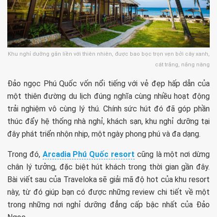
Khu nghỉ dưỡng gắn liền với thiên nhiên, được bao bọc trọn vẹn bởi cây xanh,
cát trắng, nắng nàng
Đảo ngọc Phú Quốc vốn nổi tiếng với vẻ đẹp hấp dẫn của
một thiên đường du lịch đúng nghĩa cùng nhiều hoạt động
trải nghiệm vô cùng lý thú. Chính sức hút đó đã góp phần
thúc đẩy hệ thống nhà nghỉ, khách sạn, khu nghỉ dưỡng tại
đây phát triển nhộn nhịp, một ngày phong phú và đa dạng.
Trong đó,
Arcadia Phú Quốc resort
cũng là một nơi dừng
chân lý tưởng, đặc biệt hút khách trong thời gian gần đây.
Bài viết sau của Traveloka sẽ giải mã độ hot của khu resort
này, từ đó giúp bạn có được những review chi tiết về một
trong những nơi nghỉ dưỡng đẳng cấp bậc nhất của Đảo