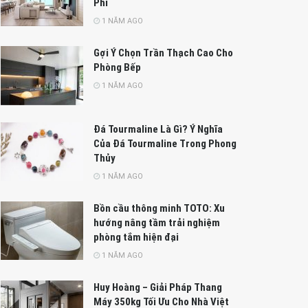
Phí
1 NĂM AGO
Gợi Ý Chọn Trần Thạch Cao Cho
Phòng Bếp
1 NĂM AGO
Đá Tourmaline Là Gì? Ý Nghĩa
Của Đá Tourmaline Trong Phong
Thủy
1 NĂM AGO
Bồn cầu thông minh TOTO: Xu
hướng nâng tầm trải nghiệm
phòng tắm hiện đại
1 NĂM AGO
Huy Hoàng – Giải Pháp Thang
Máy 350kg Tối Ưu Cho Nhà Việt