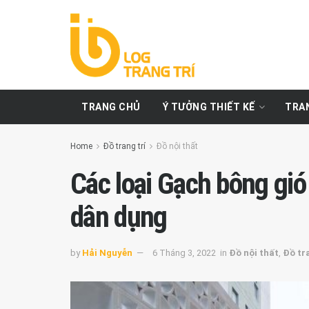
TRANG CHỦ
Ý TƯỞNG THIẾT KẾ
TRAN
Home
Đồ trang trí
Đồ nội thất
Các loại Gạch bông gió
dân dụng
by
Hải Nguyễn
6 Tháng 3, 2022
in
Đồ nội thất
,
Đồ tra