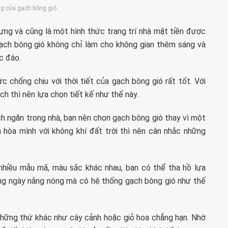
g của gạch bông gió
 dựng và cũng là một hình thức trang trí nhà mặt tiền được
gạch bông gió không chỉ làm cho không gian thêm sáng và
c đáo.
c chống chịu với thời tiết của gạch bông gió rất tốt. Với
ch thì nên lựa chọn tiết kế như thế này.
h ngăn trong nhà, bạn nên chọn gạch bông gió thay vì một
 hòa mình với không khí đất trời thì nên cân nhắc những
nhiều mẫu mã, màu sắc khác nhau, bạn có thể tha hồ lựa
ững ngày nắng nóng mà có hệ thống gạch bông gió như thế
những thứ khác như cây cảnh hoặc giỏ hoa chẳng hạn. Nhờ