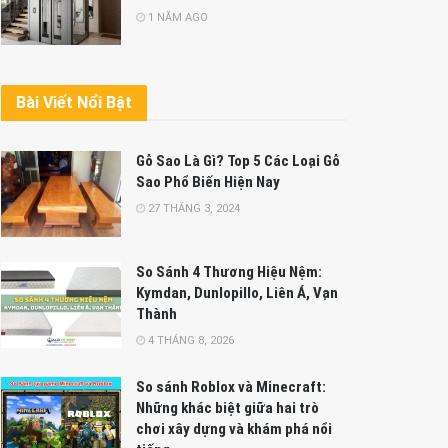
1 NĂM AGO
Bài Viết Nổi Bật
Gỗ Sao Là Gì? Top 5 Các Loại Gỗ
Sao Phổ Biến Hiện Nay
27 THÁNG 3, 2024
So Sánh 4 Thương Hiệu Nệm:
Kymdan, Dunlopillo, Liên Á, Vạn
Thành
4 THÁNG 8, 2026
So sánh Roblox và Minecraft:
Những khác biệt giữa hai trò
chơi xây dựng và khám phá nổi