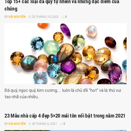
Top 15+ các loại đá quý tự nhiên và những đặc điểm của
chúng
BY
HẢI NGUYỄN
25 THÁNG 10, 2023
0
Đá quý, ngọc quý, kim cương, … luôn là chủ đề “hot” và là thú vui
tao nhã của nhiều...
23 Mẫu nhà cấp 4 đẹp 5×20 mái tôn nổi bật trong năm 2021
BY
HẢI NGUYỄN
28 THÁNG 6, 2021
0