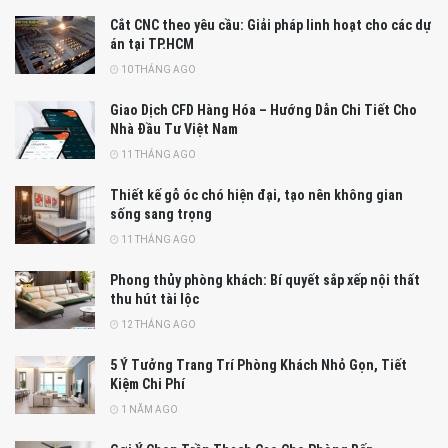
Cắt CNC theo yêu cầu: Giải pháp linh hoạt cho các dự
án tại TP.HCM
10 THÁNG AGO
Giao Dịch CFD Hàng Hóa – Hướng Dẫn Chi Tiết Cho
Nhà Đầu Tư Việt Nam
11 THÁNG AGO
Thiết kế gỗ óc chó hiện đại, tạo nên không gian
sống sang trọng
11 THÁNG AGO
Phong thủy phòng khách: Bí quyết sắp xếp nội thất
thu hút tài lộc
12 THÁNG AGO
5 Ý Tưởng Trang Trí Phòng Khách Nhỏ Gọn, Tiết
Kiệm Chi Phí
1 NĂM AGO