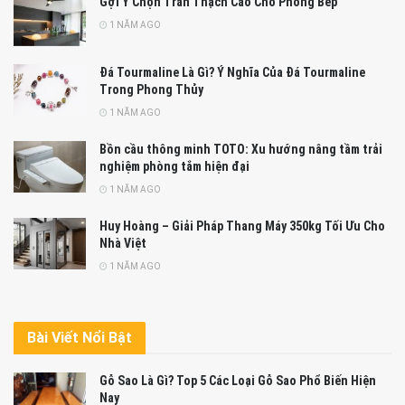
Gợi Ý Chọn Trần Thạch Cao Cho Phòng Bếp
1 NĂM AGO
Đá Tourmaline Là Gì? Ý Nghĩa Của Đá Tourmaline
Trong Phong Thủy
1 NĂM AGO
Bồn cầu thông minh TOTO: Xu hướng nâng tầm trải
nghiệm phòng tắm hiện đại
1 NĂM AGO
Huy Hoàng – Giải Pháp Thang Máy 350kg Tối Ưu Cho
Nhà Việt
1 NĂM AGO
Bài Viết Nổi Bật
Gỗ Sao Là Gì? Top 5 Các Loại Gỗ Sao Phổ Biến Hiện
Nay