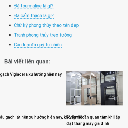
Đá tourmaline là gì?
Đá cẩm thạch là gì?
Chữ ký phong thủy theo tên đẹp
Tranh phong thủy treo tường
Các loại đá quý tự nhiên
Bài viết liên quan:
u gạch lát nền xu hướng hiện nay, không thể
5 yếu tố cần quan tâm khi lắp
đặt thang máy gia đình