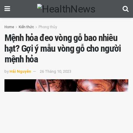
Home
Kiến thức
Phong thủy
Mệnh hỏa đeo vòng gỗ bao nhiêu
hạt? Gợi ý mẫu vòng gỗ cho người
mệnh hỏa
by
Hải Nguyễn
26 Tháng 10, 2023