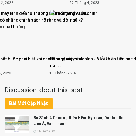
12, 2022
22 Tháng 4, 2023
ý bắt buộc phải biết khi chọn thang máy kính
Phong thủy cửa chính - 6 lỗi khiến tiền bạc 
nón…
5, 2023
15 Tháng 6, 2021
Discussion about this post
Bài Mới Cập Nhật
So Sánh 4 Thương Hiệu Nệm: Kymdan, Dunlopillo,
Liên Á, Vạn Thành
3 NGÀY AGO