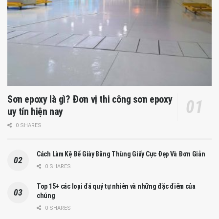
Sơn epoxy là gì? Đơn vị thi công sơn epoxy
uy tín hiện nay
0 SHARES
Cách Làm Kệ Để Giày Bằng Thùng Giấy Cực Đẹp Và Đơn Giản
0 SHARES
Top 15+ các loại đá quý tự nhiên và những đặc điểm của
chúng
0 SHARES