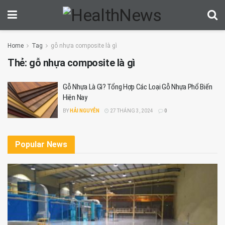
Home
Tag
gỗ nhựa composite là gì
Thẻ:
gỗ nhựa composite là gì
Gỗ Nhựa Là Gì? Tổng Hợp Các Loại Gỗ Nhựa Phổ Biến
Hiện Nay
BY
HẢI NGUYỄN
27 THÁNG 3, 2024
0
Popular News