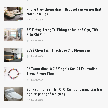
Phong thủy phòng khách: Bí quyết sắp xếp nội thất
thu hút tài lộc
12 THÁNG AGO
5 Ý Tưởng Trang Trí Phòng Khách Nhỏ Gọn, Tiết
Kiệm Chi Phí
1 NĂM AGO
Gợi Ý Chọn Trần Thạch Cao Cho Phòng Bếp
1 NĂM AGO
Đá Tourmaline Là Gì? Ý Nghĩa Của Đá Tourmaline
Trong Phong Thủy
1 NĂM AGO
Bồn cầu thông minh TOTO: Xu hướng nâng tầm trải
nghiệm phòng tắm hiện đại
1 NĂM AGO