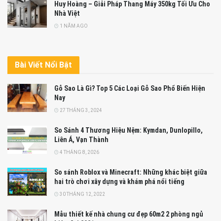
Huy Hoàng – Giải Pháp Thang Máy 350kg Tối Ưu Cho
Nhà Việt
1 NĂM AGO
Bài Viết Nổi Bật
Gỗ Sao Là Gì? Top 5 Các Loại Gỗ Sao Phổ Biến Hiện
Nay
27 THÁNG 3, 2024
So Sánh 4 Thương Hiệu Nệm: Kymdan, Dunlopillo,
Liên Á, Vạn Thành
4 THÁNG 8, 2026
So sánh Roblox và Minecraft: Những khác biệt giữa
hai trò chơi xây dựng và khám phá nổi tiếng
30 THÁNG 12, 2022
Mẫu thiết kế nhà chung cư đẹp 60m2 2 phòng ngủ