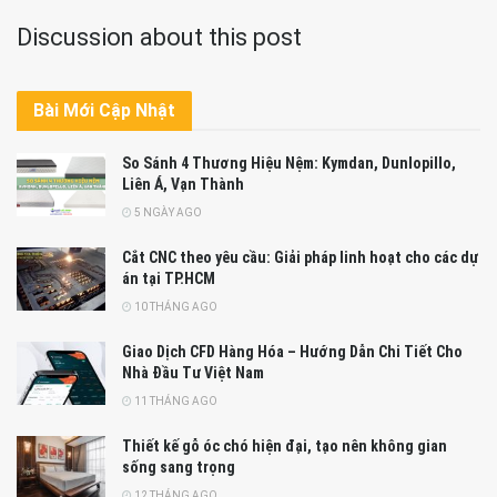
Discussion about this post
Bài Mới Cập Nhật
So Sánh 4 Thương Hiệu Nệm: Kymdan, Dunlopillo,
Liên Á, Vạn Thành
5 NGÀY AGO
Cắt CNC theo yêu cầu: Giải pháp linh hoạt cho các dự
án tại TP.HCM
10 THÁNG AGO
Giao Dịch CFD Hàng Hóa – Hướng Dẫn Chi Tiết Cho
Nhà Đầu Tư Việt Nam
11 THÁNG AGO
Thiết kế gỗ óc chó hiện đại, tạo nên không gian
sống sang trọng
12 THÁNG AGO