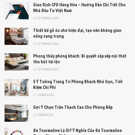
Giao Dịch CFD Hàng Hóa – Hướng Dẫn Chi Tiết Cho
Nhà Đầu Tư Việt Nam
11 THÁNG AGO
Thiết kế gỗ óc chó hiện đại, tạo nên không gian
sống sang trọng
11 THÁNG AGO
Phong thủy phòng khách: Bí quyết sắp xếp nội thất
thu hút tài lộc
12 THÁNG AGO
5 Ý Tưởng Trang Trí Phòng Khách Nhỏ Gọn, Tiết
Kiệm Chi Phí
1 NĂM AGO
Gợi Ý Chọn Trần Thạch Cao Cho Phòng Bếp
1 NĂM AGO
Đá Tourmaline Là Gì? Ý Nghĩa Của Đá Tourmaline