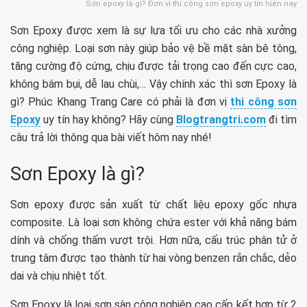
Sơn epoxy là gì? Đơn vị thi công sơn epoxy uy tín hiện nay
Sơn Epoxy được xem là sự lựa tối ưu cho các nhà xưởng
công nghiệp. Loại sơn này giúp bảo vệ bề mặt sàn bê tông,
tăng cường độ cứng, chịu được tải trọng cao đến cực cao,
không bám bụi, dễ lau chùi,… Vậy chính xác thì sơn Epoxy là
gì? Phúc Khang Trang Care có phải là đơn vị
thi công sơn
Epoxy
uy tín hay không? Hãy cùng
Blogtrangtri.com
đi tìm
câu trả lời thông qua bài viết hôm nay nhé!
Sơn Epoxy là gì?
Sơn epoxy được sản xuất từ ​​chất liệu epoxy gốc nhựa
composite. Là loại sơn không chứa ester với khả năng bám
dính và chống thấm vượt trội. Hơn nữa, cấu trúc phân tử ở
trung tâm được tạo thành từ hai vòng benzen rắn chắc, dẻo
dai và chịu nhiệt tốt.
Sơn Epoxy là loại sơn sàn công nghiệp cao cấp kết hợp từ 2