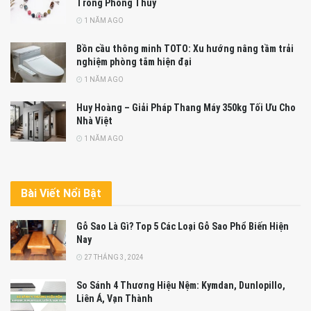
Trong Phong Thủy
1 NĂM AGO
Bồn cầu thông minh TOTO: Xu hướng nâng tầm trải
nghiệm phòng tắm hiện đại
1 NĂM AGO
Huy Hoàng – Giải Pháp Thang Máy 350kg Tối Ưu Cho
Nhà Việt
1 NĂM AGO
Bài Viết Nổi Bật
Gỗ Sao Là Gì? Top 5 Các Loại Gỗ Sao Phổ Biến Hiện
Nay
27 THÁNG 3, 2024
So Sánh 4 Thương Hiệu Nệm: Kymdan, Dunlopillo,
Liên Á, Vạn Thành