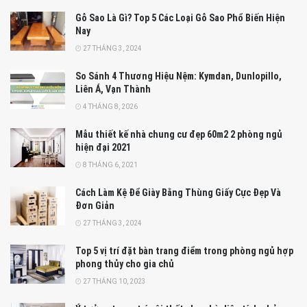
Gỗ Sao Là Gì? Top 5 Các Loại Gỗ Sao Phổ Biến Hiện
Nay
27 THÁNG 3, 2024
So Sánh 4 Thương Hiệu Nệm: Kymdan, Dunlopillo,
Liên Á, Vạn Thành
4 THÁNG 8, 2026
Mẫu thiết kế nhà chung cư đẹp 60m2 2 phòng ngủ
hiện đại 2021
8 THÁNG 6, 2021
Cách Làm Kệ Để Giày Bằng Thùng Giấy Cực Đẹp Và
Đơn Giản
27 THÁNG 3, 2024
Top 5 vị trí đặt bàn trang điểm trong phòng ngủ hợp
phong thủy cho gia chủ
27 THÁNG 10, 2023