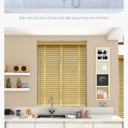
Mẫu rèm gỗ cửa sổ màu nâu đẹp sang trọng cho nhà tắm