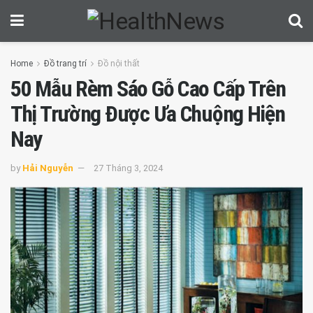
Home
Đồ trang trí
Đồ nội thất
50 Mẫu Rèm Sáo Gỗ Cao Cấp Trên
Thị Trường Được Ưa Chuộng Hiện
Nay
by
Hải Nguyễn
27 Tháng 3, 2024