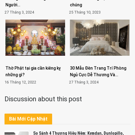
Người…
chúng
27 Tháng 3, 2024
25 Tháng 10, 2023
Thờ Phật tại gia cần kiêng kỵ
30 Mẫu Đèn Trang Trí Phòng
những gì?
Ngủ Cực Dễ Thương Và…
16 Tháng 12, 2022
27 Tháng 3, 2024
Discussion about this post
Bài Mới Cập Nhật
So Sánh 4 Thương Hiệu Nệm: Kymdan, Dunlopillo,