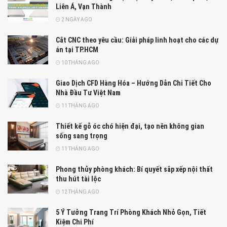
Liên Á, Vạn Thành
2 NGÀY AGO
Cắt CNC theo yêu cầu: Giải pháp linh hoạt cho các dự
án tại TP.HCM
10 THÁNG AGO
Giao Dịch CFD Hàng Hóa – Hướng Dẫn Chi Tiết Cho
Nhà Đầu Tư Việt Nam
11 THÁNG AGO
Thiết kế gỗ óc chó hiện đại, tạo nên không gian
sống sang trọng
11 THÁNG AGO
Phong thủy phòng khách: Bí quyết sắp xếp nội thất
thu hút tài lộc
12 THÁNG AGO
5 Ý Tưởng Trang Trí Phòng Khách Nhỏ Gọn, Tiết
Kiệm Chi Phí