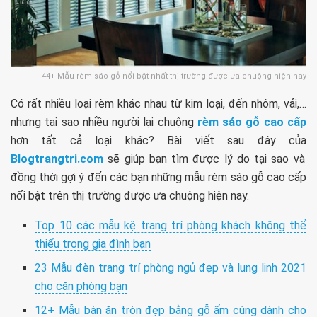
44+ Mẫu rèm sáo gỗ nổi bật nhất thị trường được ưa chuộng hiện nay
Có rất nhiều loại rèm khác nhau từ kim loại, đến nhôm, vải,…
nhưng tại sao nhiều người lại chuộng
rèm sáo gỗ cao cấp
hơn tất cả loại khác? Bài viết sau đây của
Blogtrangtri.com
sẽ giúp bạn tìm được lý do tại sao và
đồng thời gợi ý đến các bạn những mẫu rèm sáo gỗ cao cấp
nổi bật trên thị trường được ưa chuộng hiện nay.
Top 10 các mẫu kệ trang trí phòng khách không thể
thiếu trong gia đình bạn
23 Mẫu đèn trang trí phòng ngủ đẹp và lung linh 2021
cho căn phòng bạn
12+ Mẫu bàn ăn tròn đẹp bằng gỗ ấm cúng dành cho