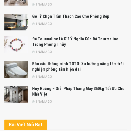
1 NĂM AGO
Gợi Ý Chọn Trần Thạch Cao Cho Phòng Bếp
1 NĂM AGO
Đá Tourmaline Là Gì? Ý Nghĩa Của Đá Tourmaline
Trong Phong Thủy
1 NĂM AGO
Bồn cầu thông minh TOTO: Xu hướng nâng tầm trải
nghiệm phòng tắm hiện đại
1 NĂM AGO
Huy Hoàng – Giải Pháp Thang Máy 350kg Tối Ưu Cho
Nhà Việt
1 NĂM AGO
Bài Viết Nổi Bật