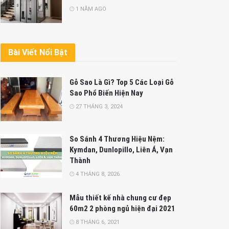
1 NĂM AGO
Bài Viết Nổi Bật
Gỗ Sao Là Gì? Top 5 Các Loại Gỗ
Sao Phổ Biến Hiện Nay
27 THÁNG 3, 2024
So Sánh 4 Thương Hiệu Nệm:
Kymdan, Dunlopillo, Liên Á, Vạn
Thành
4 THÁNG 8, 2026
Mẫu thiết kế nhà chung cư đẹp
60m2 2 phòng ngủ hiện đại 2021
8 THÁNG 6, 2021