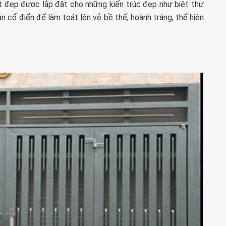
 đẹp được lắp đặt cho những kiến trúc đẹp như biệt thự
ân cổ điển để làm toát lên vẻ bề thế, hoành tráng, thể hiện