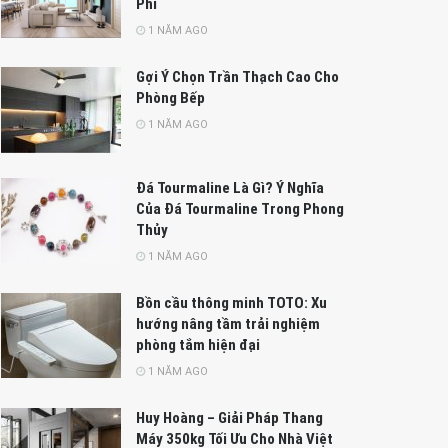
Phí
1 NĂM AGO
Gợi Ý Chọn Trần Thạch Cao Cho
Phòng Bếp
1 NĂM AGO
Đá Tourmaline Là Gì? Ý Nghĩa
Của Đá Tourmaline Trong Phong
Thủy
1 NĂM AGO
Bồn cầu thông minh TOTO: Xu
hướng nâng tầm trải nghiệm
phòng tắm hiện đại
1 NĂM AGO
Huy Hoàng – Giải Pháp Thang
Máy 350kg Tối Ưu Cho Nhà Việt