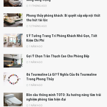
11 THÁNG AGO
Phong thủy phòng khách: Bí quyết sắp xếp nội thất
thu hút tài lộc
12 THÁNG AGO
5 Ý Tưởng Trang Trí Phòng Khách Nhỏ Gọn, Tiết
Kiệm Chi Phí
1 NĂM AGO
Gợi Ý Chọn Trần Thạch Cao Cho Phòng Bếp
1 NĂM AGO
Đá Tourmaline Là Gì? Ý Nghĩa Của Đá Tourmaline
Trong Phong Thủy
1 NĂM AGO
Bồn cầu thông minh TOTO: Xu hướng nâng tầm trải
nghiệm phòng tắm hiện đại
1 NĂM AGO