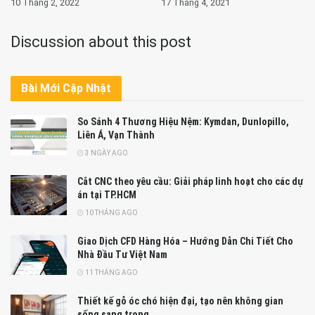
10 Tháng 2, 2022
17 Tháng 4, 2021
Discussion about this post
Bài Mới Cập Nhật
So Sánh 4 Thương Hiệu Nệm: Kymdan, Dunlopillo,
Liên Á, Vạn Thành
3 NGÀY AGO
Cắt CNC theo yêu cầu: Giải pháp linh hoạt cho các dự
án tại TP.HCM
10 THÁNG AGO
Giao Dịch CFD Hàng Hóa – Hướng Dẫn Chi Tiết Cho
Nhà Đầu Tư Việt Nam
11 THÁNG AGO
Thiết kế gỗ óc chó hiện đại, tạo nên không gian
sống sang trọng