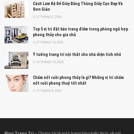
Cách Làm Kệ Để Giày Bằng Thùng Giấy Cực Đẹp Và
Đơn Giản
27 THÁNG 3, 2024
Top 5 vị trí đặt bàn trang điểm trong phòng ngủ hợp
phong thủy cho gia chủ
27 THÁNG 10, 2023
Ý tưởng trang trí nội thất cho nhà diện tích nhỏ
14 THÁNG 10, 2022
Chấm nốt ruồi phong thủy là gì? Những vị trí chấm
nốt ruồi phong thuỷ tốt nhất
17 THÁNG 5, 2021
Blog Trang Trí
– Chúng tôi là một trang blog kiến thức về nội