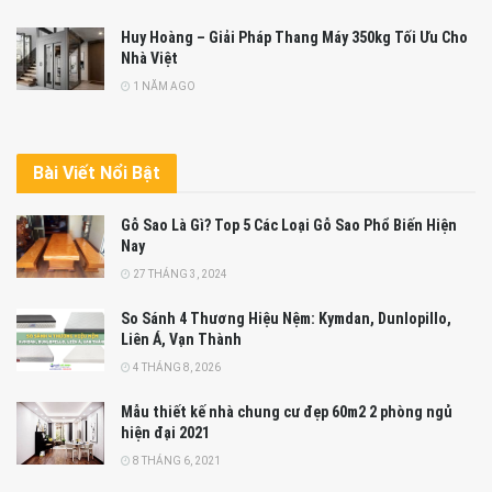
Huy Hoàng – Giải Pháp Thang Máy 350kg Tối Ưu Cho
Nhà Việt
1 NĂM AGO
Bài Viết Nổi Bật
Gỗ Sao Là Gì? Top 5 Các Loại Gỗ Sao Phổ Biến Hiện
Nay
27 THÁNG 3, 2024
So Sánh 4 Thương Hiệu Nệm: Kymdan, Dunlopillo,
Liên Á, Vạn Thành
4 THÁNG 8, 2026
Mẫu thiết kế nhà chung cư đẹp 60m2 2 phòng ngủ
hiện đại 2021
8 THÁNG 6, 2021