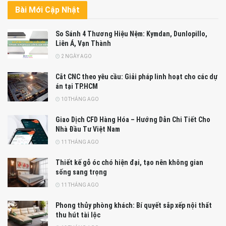
Bài Mới Cập Nhật
So Sánh 4 Thương Hiệu Nệm: Kymdan, Dunlopillo,
Liên Á, Vạn Thành
2 NGÀY AGO
Cắt CNC theo yêu cầu: Giải pháp linh hoạt cho các dự
án tại TP.HCM
10 THÁNG AGO
Giao Dịch CFD Hàng Hóa – Hướng Dẫn Chi Tiết Cho
Nhà Đầu Tư Việt Nam
11 THÁNG AGO
Thiết kế gỗ óc chó hiện đại, tạo nên không gian
sống sang trọng
11 THÁNG AGO
Phong thủy phòng khách: Bí quyết sắp xếp nội thất
thu hút tài lộc