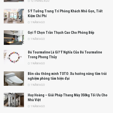
12 THÁNG AGO
5 Ý Tưởng Trang Trí Phòng Khách Nhỏ Gọn, Tiết
Kiệm Chi Phí
1 NĂM AGO
Gợi Ý Chọn Trần Thạch Cao Cho Phòng Bếp
1 NĂM AGO
Đá Tourmaline Là Gì? Ý Nghĩa Của Đá Tourmaline
Trong Phong Thủy
1 NĂM AGO
Bồn cầu thông minh TOTO: Xu hướng nâng tầm trải
nghiệm phòng tắm hiện đại
1 NĂM AGO
Huy Hoàng – Giải Pháp Thang Máy 350kg Tối Ưu Cho
Nhà Việt
1 NĂM AGO