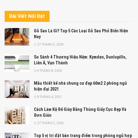
Bài Viết Nổi Bật
Gỗ Sao Là Gì? Top 5 Các Loại Gỗ Sao Phổ Biến Hiện
Nay
27 THÁNG 3, 2024
So Sánh 4 Thương Hiệu Nệm: Kymdan, Dunlopillo,
Liên Á, Vạn Thành
4 THÁNG 8, 2026
Mẫu thiết kế nhà chung cư đẹp 60m2 2 phòng ngủ
hiện đại 2021
8 THÁNG 6, 2021
Cách Làm Kệ Để Giày Bằng Thùng Giấy Cực Đẹp Và
Đơn Giản
27 THÁNG 3, 2024
Top 5 vị trí đặt bàn trang điểm trong phòng ngủ hợp