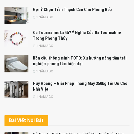
Gợi Ý Chọn Trần Thạch Cao Cho Phòng Bếp
1 NĂM AGO
Đá Tourmaline Là Gì? Ý Nghĩa Của Đá Tourmaline
Trong Phong Thủy
1 NĂM AGO
Bồn cầu thông minh TOTO: Xu hướng nâng tầm trải
nghiệm phòng tắm hiện đại
1 NĂM AGO
Huy Hoàng – Giải Pháp Thang Máy 350kg Tối Ưu Cho
Nhà Việt
1 NĂM AGO
Bài Viết Nổi Bật