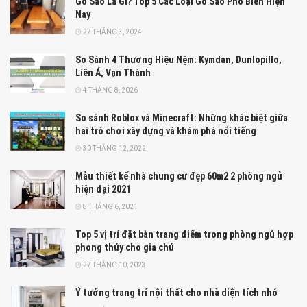
Gỗ Sao Là Gì? Top 5 Các Loại Gỗ Sao Phổ Biến Hiện
Nay
27 THÁNG 3, 2024
So Sánh 4 Thương Hiệu Nệm: Kymdan, Dunlopillo,
Liên Á, Vạn Thành
4 THÁNG 8, 2026
So sánh Roblox và Minecraft: Những khác biệt giữa
hai trò chơi xây dựng và khám phá nổi tiếng
30 THÁNG 12, 2022
Mẫu thiết kế nhà chung cư đẹp 60m2 2 phòng ngủ
hiện đại 2021
8 THÁNG 6, 2021
Top 5 vị trí đặt bàn trang điểm trong phòng ngủ hợp
phong thủy cho gia chủ
27 THÁNG 10, 2023
Ý tưởng trang trí nội thất cho nhà diện tích nhỏ