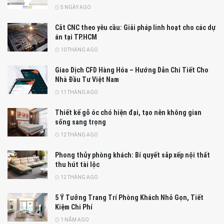
5 NGÀY AGO
Cắt CNC theo yêu cầu: Giải pháp linh hoạt cho các dự
án tại TP.HCM
10 THÁNG AGO
Giao Dịch CFD Hàng Hóa – Hướng Dẫn Chi Tiết Cho
Nhà Đầu Tư Việt Nam
11 THÁNG AGO
Thiết kế gỗ óc chó hiện đại, tạo nên không gian
sống sang trọng
12 THÁNG AGO
Phong thủy phòng khách: Bí quyết sắp xếp nội thất
thu hút tài lộc
12 THÁNG AGO
5 Ý Tưởng Trang Trí Phòng Khách Nhỏ Gọn, Tiết
Kiệm Chi Phí
1 NĂM AGO