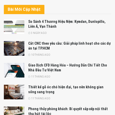
Bài Mới Cập Nhật
So Sánh 4 Thương Hiệu Nệm: Kymdan, Dunlopillo,
Liên Á, Vạn Thành
3 NGÀY AGO
Cắt CNC theo yêu cầu: Giải pháp linh hoạt cho các dự
án tại TP.HCM
10 THÁNG AGO
Giao Dịch CFD Hàng Hóa – Hướng Dẫn Chi Tiết Cho
Nhà Đầu Tư Việt Nam
11 THÁNG AGO
Thiết kế gỗ óc chó hiện đại, tạo nên không gian
sống sang trọng
11 THÁNG AGO
Phong thủy phòng khách: Bí quyết sắp xếp nội thất
thu hút tài lộc