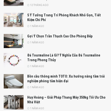
12 THÁNG AGO
5 Ý Tưởng Trang Trí Phòng Khách Nhỏ Gọn, Tiết
Kiệm Chi Phí
1 NĂM AGO
Gợi Ý Chọn Trần Thạch Cao Cho Phòng Bếp
1 NĂM AGO
Đá Tourmaline Là Gì? Ý Nghĩa Của Đá Tourmaline
Trong Phong Thủy
1 NĂM AGO
Bồn cầu thông minh TOTO: Xu hướng nâng tầm trải
nghiệm phòng tắm hiện đại
1 NĂM AGO
Huy Hoàng – Giải Pháp Thang Máy 350kg Tối Ưu Cho
Nhà Việt
1 NĂM AGO