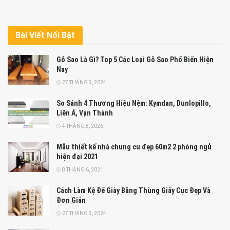
Bài Viết Nổi Bật
Gỗ Sao Là Gì? Top 5 Các Loại Gỗ Sao Phổ Biến Hiện
Nay
27 THÁNG 3, 2024
So Sánh 4 Thương Hiệu Nệm: Kymdan, Dunlopillo,
Liên Á, Vạn Thành
4 THÁNG 8, 2026
Mẫu thiết kế nhà chung cư đẹp 60m2 2 phòng ngủ
hiện đại 2021
8 THÁNG 6, 2021
Cách Làm Kệ Để Giày Bằng Thùng Giấy Cực Đẹp Và
Đơn Giản
27 THÁNG 3, 2024