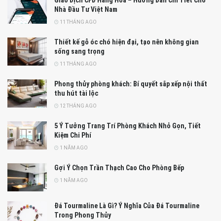
Giao Dịch CFD Hàng Hóa – Hướng Dẫn Chi Tiết Cho
Nhà Đầu Tư Việt Nam
11 THÁNG AGO
Thiết kế gỗ óc chó hiện đại, tạo nên không gian
sống sang trọng
11 THÁNG AGO
Phong thủy phòng khách: Bí quyết sắp xếp nội thất
thu hút tài lộc
12 THÁNG AGO
5 Ý Tưởng Trang Trí Phòng Khách Nhỏ Gọn, Tiết
Kiệm Chi Phí
1 NĂM AGO
Gợi Ý Chọn Trần Thạch Cao Cho Phòng Bếp
1 NĂM AGO
Đá Tourmaline Là Gì? Ý Nghĩa Của Đá Tourmaline
Trong Phong Thủy