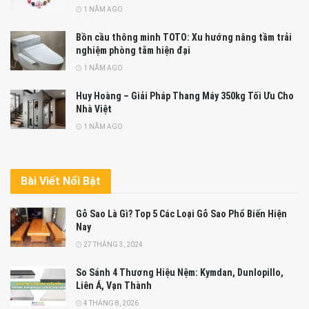
1 NĂM AGO
Bồn cầu thông minh TOTO: Xu hướng nâng tầm trải
nghiệm phòng tắm hiện đại
1 NĂM AGO
Huy Hoàng – Giải Pháp Thang Máy 350kg Tối Ưu Cho
Nhà Việt
1 NĂM AGO
Bài Viết Nổi Bật
Gỗ Sao Là Gì? Top 5 Các Loại Gỗ Sao Phổ Biến Hiện
Nay
27 THÁNG 3, 2024
So Sánh 4 Thương Hiệu Nệm: Kymdan, Dunlopillo,
Liên Á, Vạn Thành
4 THÁNG 8, 2026