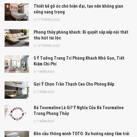
Thiết kế gỗ óc chó hiện đại, tạo nên không gian
sống sang trọng
11 THÁNG AGO
Phong thủy phòng khách: Bí quyết sắp xếp nội thất
thu hút tài lộc
12 THÁNG AGO
5 Ý Tưởng Trang Trí Phòng Khách Nhỏ Gọn, Tiết
Kiệm Chi Phí
1 NĂM AGO
Gợi Ý Chọn Trần Thạch Cao Cho Phòng Bếp
1 NĂM AGO
Đá Tourmaline Là Gì? Ý Nghĩa Của Đá Tourmaline
Trong Phong Thủy
1 NĂM AGO
Bồn cầu thông minh TOTO: Xu hướng nâng tầm trải