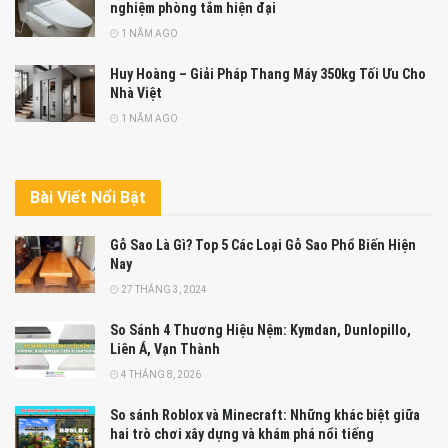
nghiệm phòng tắm hiện đại
1 NĂM AGO
Huy Hoàng – Giải Pháp Thang Máy 350kg Tối Ưu Cho
Nhà Việt
1 NĂM AGO
Bài Viết Nổi Bật
Gỗ Sao Là Gì? Top 5 Các Loại Gỗ Sao Phổ Biến Hiện
Nay
27 THÁNG 3, 2024
So Sánh 4 Thương Hiệu Nệm: Kymdan, Dunlopillo,
Liên Á, Vạn Thành
4 THÁNG 8, 2026
So sánh Roblox và Minecraft: Những khác biệt giữa
hai trò chơi xây dựng và khám phá nổi tiếng