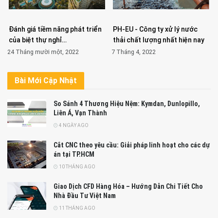
Đánh giá tiềm năng phát triển
PH-EU - Công ty xử lý nước
của biệt thự nghỉ…
thải chất lượng nhất hiện nay
24 Tháng mười một, 2022
7 Tháng 4, 2022
Bài Mới Cập Nhật
So Sánh 4 Thương Hiệu Nệm: Kymdan, Dunlopillo,
Liên Á, Vạn Thành
4 NGÀY AGO
Cắt CNC theo yêu cầu: Giải pháp linh hoạt cho các dự
án tại TP.HCM
10 THÁNG AGO
Giao Dịch CFD Hàng Hóa – Hướng Dẫn Chi Tiết Cho
Nhà Đầu Tư Việt Nam
11 THÁNG AGO