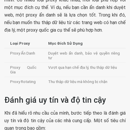
một mục đích cụ thể. Ví dụ, nếu bạn cần ẩn danh khi duyệt
web, một proxy ẩn danh sẽ là lựa chọn tốt. Trong khi đó,
nếu bạn muốn thu thập dữ liệu từ các trang web có hạn chế
địa lý, một proxy quốc gia cụ thể sẽ phù hợp hơn.
Loại Proxy
Mục Đích Sử Dụng
Proxy Ẩn Danh
Duyệt web ẩn danh, bảo vệ quyền riêng
tư
Proxy Quốc
Vượt qua hạn chế địa lý, thu thập dữ liệu
Gia
Proxy Rotating
Thu thập dữ liệu mà không bị chặn
Đánh giá uy tín và độ tin cậy
Khi đã hiểu rõ nhu cầu của mình, bước tiếp theo là đánh giá
uy tín và độ tin cậy của các nhà cung cấp. Một số tiêu chí
quan trọng bao gồm: