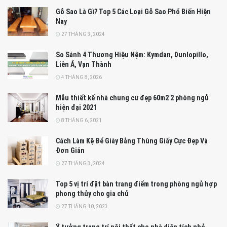
Gỗ Sao Là Gì? Top 5 Các Loại Gỗ Sao Phổ Biến Hiện
Nay
27 THÁNG 3, 2024
So Sánh 4 Thương Hiệu Nệm: Kymdan, Dunlopillo,
Liên Á, Vạn Thành
4 THÁNG 8, 2026
Mẫu thiết kế nhà chung cư đẹp 60m2 2 phòng ngủ
hiện đại 2021
8 THÁNG 6, 2021
Cách Làm Kệ Để Giày Bằng Thùng Giấy Cực Đẹp Và
Đơn Giản
27 THÁNG 3, 2024
Top 5 vị trí đặt bàn trang điểm trong phòng ngủ hợp
phong thủy cho gia chủ
27 THÁNG 10, 2023
Ý tưởng trang trí nội thất cho nhà diện tích nhỏ