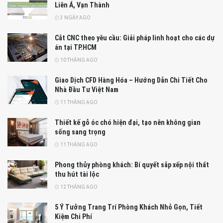
Liên Á, Vạn Thành
3 NGÀY AGO
Cắt CNC theo yêu cầu: Giải pháp linh hoạt cho các dự
án tại TP.HCM
10 THÁNG AGO
Giao Dịch CFD Hàng Hóa – Hướng Dẫn Chi Tiết Cho
Nhà Đầu Tư Việt Nam
11 THÁNG AGO
Thiết kế gỗ óc chó hiện đại, tạo nên không gian
sống sang trọng
11 THÁNG AGO
Phong thủy phòng khách: Bí quyết sắp xếp nội thất
thu hút tài lộc
12 THÁNG AGO
5 Ý Tưởng Trang Trí Phòng Khách Nhỏ Gọn, Tiết
Kiệm Chi Phí