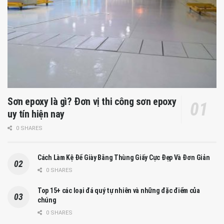
Sơn epoxy là gì? Đơn vị thi công sơn epoxy
uy tín hiện nay
0 SHARES
Cách Làm Kệ Để Giày Bằng Thùng Giấy Cực Đẹp Và Đơn Giản
0 SHARES
Top 15+ các loại đá quý tự nhiên và những đặc điểm của
chúng
0 SHARES