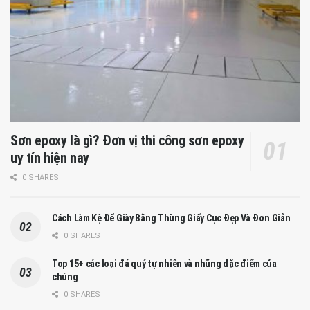
Sơn epoxy là gì? Đơn vị thi công sơn epoxy
uy tín hiện nay
0 SHARES
Cách Làm Kệ Để Giày Bằng Thùng Giấy Cực Đẹp Và Đơn Giản
0 SHARES
Top 15+ các loại đá quý tự nhiên và những đặc điểm của
chúng
0 SHARES