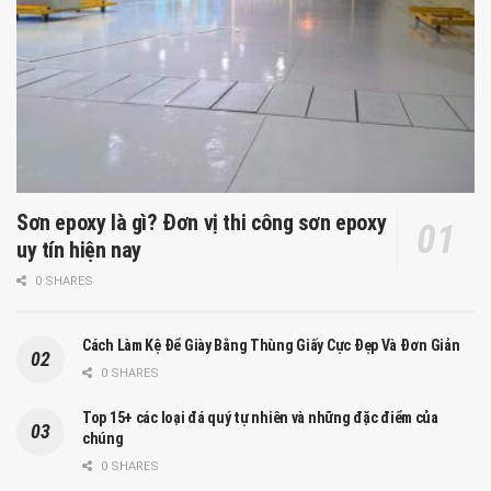
Sơn epoxy là gì? Đơn vị thi công sơn epoxy
uy tín hiện nay
0 SHARES
Cách Làm Kệ Để Giày Bằng Thùng Giấy Cực Đẹp Và Đơn Giản
0 SHARES
Top 15+ các loại đá quý tự nhiên và những đặc điểm của
chúng
0 SHARES