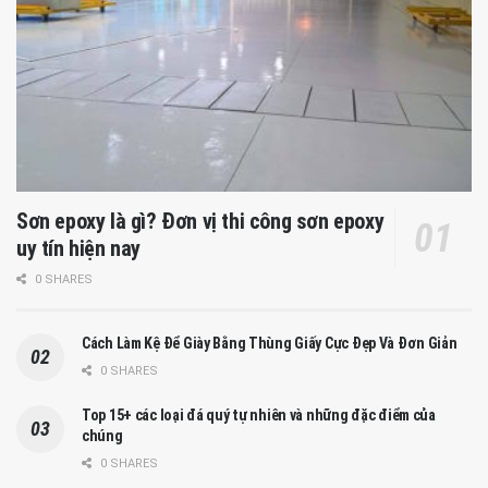
Sơn epoxy là gì? Đơn vị thi công sơn epoxy
uy tín hiện nay
0 SHARES
Cách Làm Kệ Để Giày Bằng Thùng Giấy Cực Đẹp Và Đơn Giản
0 SHARES
Top 15+ các loại đá quý tự nhiên và những đặc điểm của
chúng
0 SHARES