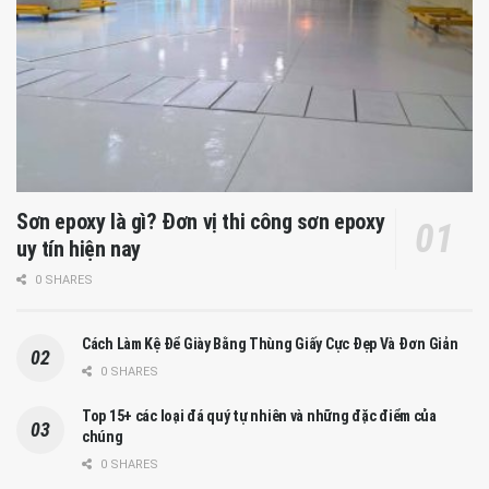
Sơn epoxy là gì? Đơn vị thi công sơn epoxy
uy tín hiện nay
0 SHARES
Cách Làm Kệ Để Giày Bằng Thùng Giấy Cực Đẹp Và Đơn Giản
0 SHARES
Top 15+ các loại đá quý tự nhiên và những đặc điểm của
chúng
0 SHARES