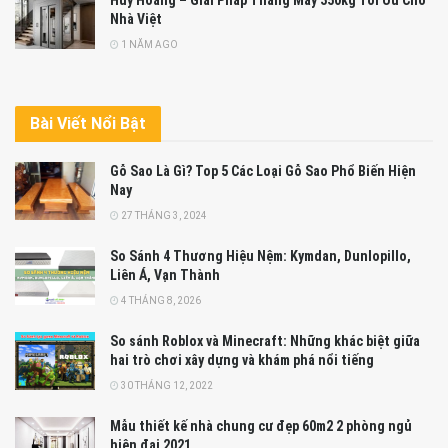
Huy Hoàng – Giải Pháp Thang Máy 350kg Tối Ưu Cho
Nhà Việt
1 NĂM AGO
Bài Viết Nổi Bật
Gỗ Sao Là Gì? Top 5 Các Loại Gỗ Sao Phổ Biến Hiện
Nay
27 THÁNG 3, 2024
So Sánh 4 Thương Hiệu Nệm: Kymdan, Dunlopillo,
Liên Á, Vạn Thành
4 THÁNG 8, 2026
So sánh Roblox và Minecraft: Những khác biệt giữa
hai trò chơi xây dựng và khám phá nổi tiếng
30 THÁNG 12, 2022
Mẫu thiết kế nhà chung cư đẹp 60m2 2 phòng ngủ
hiện đại 2021