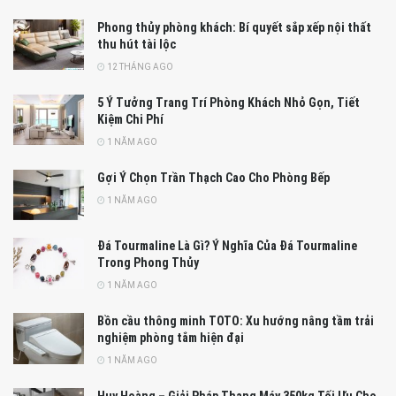
Phong thủy phòng khách: Bí quyết sắp xếp nội thất
thu hút tài lộc
12 THÁNG AGO
5 Ý Tưởng Trang Trí Phòng Khách Nhỏ Gọn, Tiết
Kiệm Chi Phí
1 NĂM AGO
Gợi Ý Chọn Trần Thạch Cao Cho Phòng Bếp
1 NĂM AGO
Đá Tourmaline Là Gì? Ý Nghĩa Của Đá Tourmaline
Trong Phong Thủy
1 NĂM AGO
Bồn cầu thông minh TOTO: Xu hướng nâng tầm trải
nghiệm phòng tắm hiện đại
1 NĂM AGO