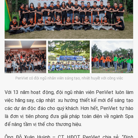
PenViet có đội ngũ nhân viên sáng tạo, nhiệt huyết với công việc
Với 13 năm hoạt động, đội ngũ nhân viên PenViet luôn làm
việc hăng say, cập nhật xu hướng thiết kế mới để sáng tạo
các dự án độc đáo cho quý khách. Hơn hết, PenViet tự hào
là đơn vị tiên phong đưa giải pháp toàn diện về ngành Spa
để nâng tầm vị thế cho thương hiệu.
Ông Đỗ Xuân Huỳnh – CT HĐQT PenViet chia sẻ: “
Định