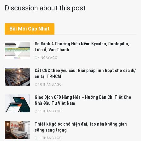
Discussion about this post
Bài Mới Cập Nhật
So Sánh 4 Thương Hiệu Nệm: Kymdan, Dunlopillo,
Liên Á, Vạn Thành
4 NGÀY AGO
Cắt CNC theo yêu cầu: Giải pháp linh hoạt cho các dự
án tại TP.HCM
10 THÁNG AGO
Giao Dịch CFD Hàng Hóa – Hướng Dẫn Chi Tiết Cho
Nhà Đầu Tư Việt Nam
11 THÁNG AGO
Thiết kế gỗ óc chó hiện đại, tạo nên không gian
sống sang trọng
11 THÁNG AGO