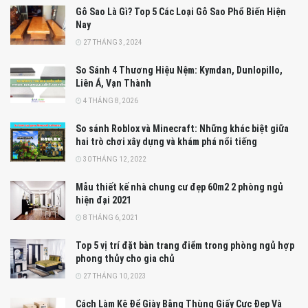
Gỗ Sao Là Gì? Top 5 Các Loại Gỗ Sao Phổ Biến Hiện
Nay
27 THÁNG 3, 2024
So Sánh 4 Thương Hiệu Nệm: Kymdan, Dunlopillo,
Liên Á, Vạn Thành
4 THÁNG 8, 2026
So sánh Roblox và Minecraft: Những khác biệt giữa
hai trò chơi xây dựng và khám phá nổi tiếng
30 THÁNG 12, 2022
Mẫu thiết kế nhà chung cư đẹp 60m2 2 phòng ngủ
hiện đại 2021
8 THÁNG 6, 2021
Top 5 vị trí đặt bàn trang điểm trong phòng ngủ hợp
phong thủy cho gia chủ
27 THÁNG 10, 2023
Cách Làm Kệ Để Giày Bằng Thùng Giấy Cực Đẹp Và