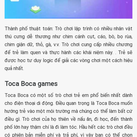
Thành phố thuật toán: Trò chơi lập trình có nhiều nhân vật
thú cưng dễ thương như chim cánh cụt, cáo, bò, bọ rùa,
chim giận dữ, thỏ, gà, v.v. Trò chơi cung cấp nhiều chương
để trẻ làm quen và thực hành các khái niệm này. . Trẻ sẽ
được học tư duy logic để giải các vòng chơi một cách hiệu
quả nhất.
Toca Boca games
Toca Boca có một số trò chơi trẻ em phổ biến nhất dành
cho điện thoại di động. Điều quan trọng là Toca Boca muốn
hướng trẻ vào một môi trường mà chúng có thể làm bất cứ
điều gì. Trò chơi của họ thiên về nấu ăn, đi học, đến thành
phố lớn hay thậm chí là đi làm tóc. Hầu hết các trò chơi đều
có phiên bản miễn phí và trả phí, vì vậy bạn có thể chọn