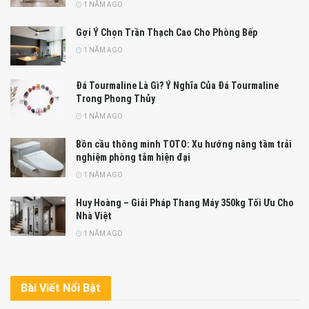
1 NĂM AGO
Gợi Ý Chọn Trần Thạch Cao Cho Phòng Bếp
1 NĂM AGO
Đá Tourmaline Là Gì? Ý Nghĩa Của Đá Tourmaline
Trong Phong Thủy
1 NĂM AGO
Bồn cầu thông minh TOTO: Xu hướng nâng tầm trải
nghiệm phòng tắm hiện đại
1 NĂM AGO
Huy Hoàng – Giải Pháp Thang Máy 350kg Tối Ưu Cho
Nhà Việt
1 NĂM AGO
Bài Viết Nổi Bật