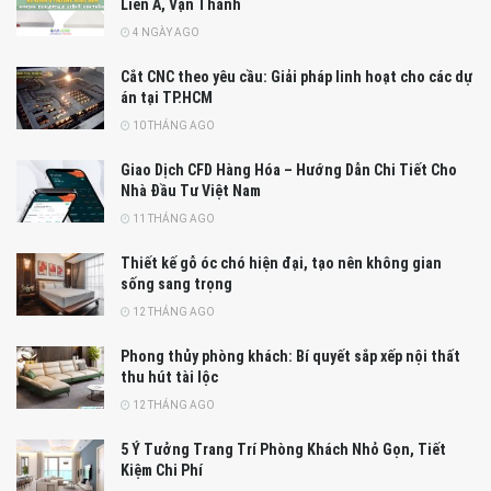
Liên Á, Vạn Thành
4 NGÀY AGO
Cắt CNC theo yêu cầu: Giải pháp linh hoạt cho các dự
án tại TP.HCM
10 THÁNG AGO
Giao Dịch CFD Hàng Hóa – Hướng Dẫn Chi Tiết Cho
Nhà Đầu Tư Việt Nam
11 THÁNG AGO
Thiết kế gỗ óc chó hiện đại, tạo nên không gian
sống sang trọng
12 THÁNG AGO
Phong thủy phòng khách: Bí quyết sắp xếp nội thất
thu hút tài lộc
12 THÁNG AGO
5 Ý Tưởng Trang Trí Phòng Khách Nhỏ Gọn, Tiết
Kiệm Chi Phí