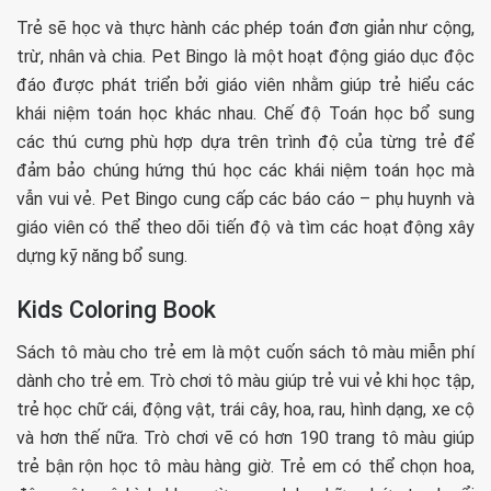
Trẻ sẽ học và thực hành các phép toán đơn giản như cộng,
trừ, nhân và chia. Pet Bingo là một hoạt động giáo dục độc
đáo được phát triển bởi giáo viên nhằm giúp trẻ hiểu các
khái niệm toán học khác nhau. Chế độ Toán học bổ sung
các thú cưng phù hợp dựa trên trình độ của từng trẻ để
đảm bảo chúng hứng thú học các khái niệm toán học mà
vẫn vui vẻ. Pet Bingo cung cấp các báo cáo – phụ huynh và
giáo viên có thể theo dõi tiến độ và tìm các hoạt động xây
dựng kỹ năng bổ sung.
Kids Coloring Book
Sách tô màu cho trẻ em là một cuốn sách tô màu miễn phí
dành cho trẻ em. Trò chơi tô màu giúp trẻ vui vẻ khi học tập,
trẻ học chữ cái, động vật, trái cây, hoa, rau, hình dạng, xe cộ
và hơn thế nữa. Trò chơi vẽ có hơn 190 trang tô màu giúp
trẻ bận rộn học tô màu hàng giờ. Trẻ em có thể chọn hoa,