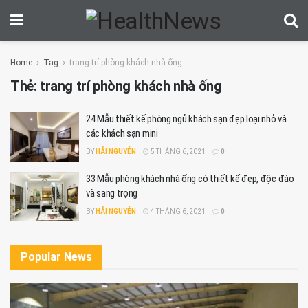
Home
Tag
trang trí phòng khách nhà ống
Thẻ:
trang trí phòng khách nhà ống
24 Mẫu thiết kế phòng ngủ khách sạn đẹp loại nhỏ và
các khách sạn mini
BY
HẢI NGUYỄN
5 THÁNG 6, 2021
0
33 Mẫu phòng khách nhà ống có thiết kế đẹp, độc đáo
và sang trọng
BY
HẢI NGUYỄN
4 THÁNG 6, 2021
0
Popular News