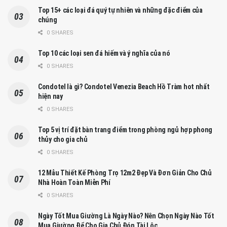
Top 15+ các loại đá quý tự nhiên và những đặc điểm của
chúng
0 SHARES
Top 10 các loại sen đá hiếm và ý nghĩa của nó
0 SHARES
Condotel là gì? Condotel Venezia Beach Hồ Tràm hot nhất
hiện nay
0 SHARES
Top 5 vị trí đặt bàn trang điểm trong phòng ngủ hợp phong
thủy cho gia chủ
0 SHARES
12 Mẫu Thiết Kế Phòng Trọ 12m2 Đẹp Và Đơn Giản Cho Chủ
Nhà Hoàn Toàn Miễn Phí
0 SHARES
Ngày Tốt Mua Giường Là Ngày Nào? Nên Chọn Ngày Nào Tốt
Mua Giường Để Cho Gia Chủ Đón Tài Lộc