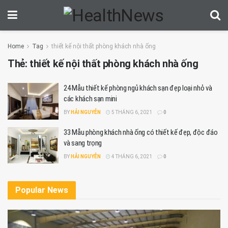
Home
Tag
thiết kế nội thất phòng khách nhà ống
Thẻ:
thiết kế nội thất phòng khách nhà ống
24 Mẫu thiết kế phòng ngủ khách sạn đẹp loại nhỏ và
các khách sạn mini
BY
HẢI NGUYỄN
5 THÁNG 6, 2021
0
33 Mẫu phòng khách nhà ống có thiết kế đẹp, độc đáo
và sang trọng
BY
HẢI NGUYỄN
4 THÁNG 6, 2021
0
Popular News