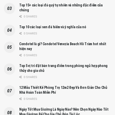
Top 15+ các loại đá quý tự nhiên và những đặc điểm của
chúng
0 SHARES
Top 10 các loại sen đá hiếm và ý nghĩa của nó
0 SHARES
Condotel là gì? Condotel Venezia Beach Hồ Tràm hot nhất
hiện nay
0 SHARES
Top 5 vị trí đặt bàn trang điểm trong phòng ngủ hợp phong
thủy cho gia chủ
0 SHARES
12 Mẫu Thiết Kế Phòng Trọ 12m2 Đẹp Và Đơn Giản Cho Chủ
Nhà Hoàn Toàn Miễn Phí
0 SHARES
Ngày Tốt Mua Giường Là Ngày Nào? Nên Chọn Ngày Nào Tốt
Mua Giường Để Cho Gia Chủ Đón Tài Lộc