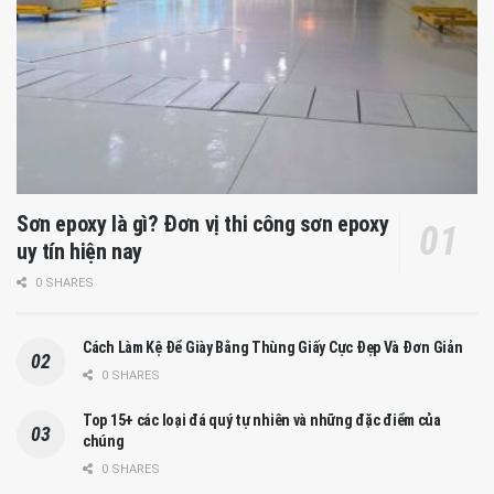
Sơn epoxy là gì? Đơn vị thi công sơn epoxy
uy tín hiện nay
0 SHARES
Cách Làm Kệ Để Giày Bằng Thùng Giấy Cực Đẹp Và Đơn Giản
0 SHARES
Top 15+ các loại đá quý tự nhiên và những đặc điểm của
chúng
0 SHARES