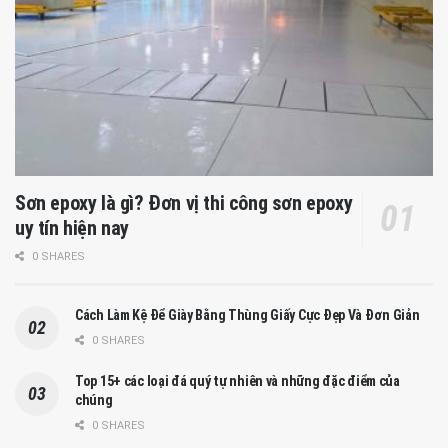
Sơn epoxy là gì? Đơn vị thi công sơn epoxy
uy tín hiện nay
0 SHARES
Cách Làm Kệ Để Giày Bằng Thùng Giấy Cực Đẹp Và Đơn Giản
0 SHARES
Top 15+ các loại đá quý tự nhiên và những đặc điểm của
chúng
0 SHARES