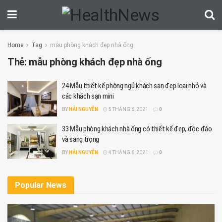
Home
Tag
mẫu phòng khách đẹp nhà ống
Thẻ:
mẫu phòng khách đẹp nhà ống
24 Mẫu thiết kế phòng ngủ khách sạn đẹp loại nhỏ và
các khách sạn mini
BY
HẢI NGUYỄN
5 THÁNG 6, 2021
0
33 Mẫu phòng khách nhà ống có thiết kế đẹp, độc đáo
và sang trọng
BY
HẢI NGUYỄN
4 THÁNG 6, 2021
0
Popular News