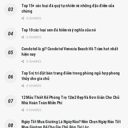
Top 15+ các loại đá quý tự nhiên và những đặc điểm của
chúng
0 SHARES
Top 10 các loại sen đá hiếm và ý nghĩa của nó
0 SHARES
Condotel là gì? Condotel Venezia Beach Hồ Tràm hot nhất
hiện nay
0 SHARES
Top 5 vị trí đặt bàn trang điểm trong phòng ngủ hợp phong
thủy cho gia chủ
0 SHARES
12 Mẫu Thiết Kế Phòng Trọ 12m2 Đẹp Và Đơn Giản Cho Chủ
Nhà Hoàn Toàn Miễn Phí
0 SHARES
Ngày Tốt Mua Giường Là Ngày Nào? Nên Chọn Ngày Nào Tốt
Mua Giường Để Cho Gia Chủ Đón Tài Lộc