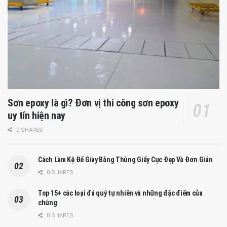
Sơn epoxy là gì? Đơn vị thi công sơn epoxy
uy tín hiện nay
0 SHARES
Cách Làm Kệ Để Giày Bằng Thùng Giấy Cực Đẹp Và Đơn Giản
0 SHARES
Top 15+ các loại đá quý tự nhiên và những đặc điểm của
chúng
0 SHARES