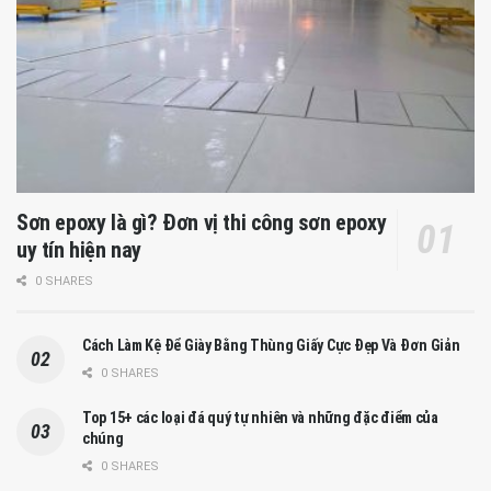
Sơn epoxy là gì? Đơn vị thi công sơn epoxy
uy tín hiện nay
0 SHARES
Cách Làm Kệ Để Giày Bằng Thùng Giấy Cực Đẹp Và Đơn Giản
0 SHARES
Top 15+ các loại đá quý tự nhiên và những đặc điểm của
chúng
0 SHARES