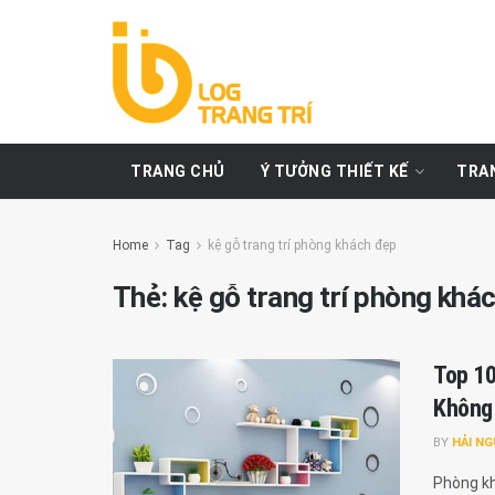
TRANG CHỦ
Ý TƯỞNG THIẾT KẾ
TRAN
Home
Tag
kệ gỗ trang trí phòng khách đẹp
Thẻ:
kệ gỗ trang trí phòng khá
Top 10
Không 
BY
HẢI N
Phòng kh