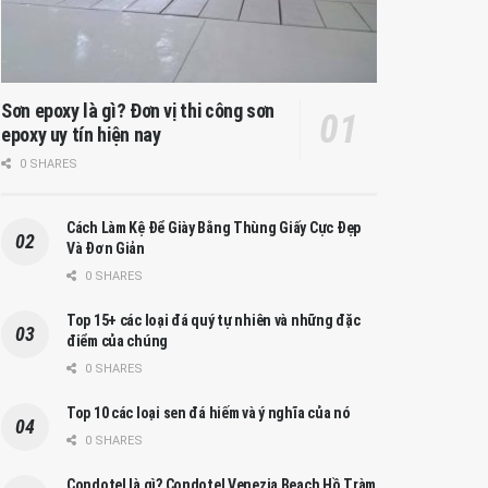
Sơn epoxy là gì? Đơn vị thi công sơn
epoxy uy tín hiện nay
0 SHARES
Cách Làm Kệ Để Giày Bằng Thùng Giấy Cực Đẹp
Và Đơn Giản
0 SHARES
Top 15+ các loại đá quý tự nhiên và những đặc
điểm của chúng
0 SHARES
Top 10 các loại sen đá hiếm và ý nghĩa của nó
0 SHARES
Condotel là gì? Condotel Venezia Beach Hồ Tràm