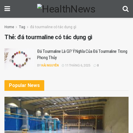
Home
Tag
đá tourmaline có tác dụng gì
Thẻ:
đá tourmaline có tác dụng gì
Đá Tourmaline Là Gì? Ý Nghĩa Của Đá Tourmaline Trong
Phong Thủy
BY
HẢI NGUYỄN
11 THÁNG 6, 2025
0
Popular News