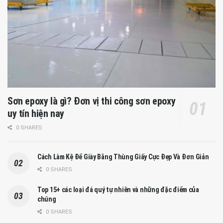
Sơn epoxy là gì? Đơn vị thi công sơn epoxy
uy tín hiện nay
0 SHARES
Cách Làm Kệ Để Giày Bằng Thùng Giấy Cực Đẹp Và Đơn Giản
0 SHARES
Top 15+ các loại đá quý tự nhiên và những đặc điểm của
chúng
0 SHARES