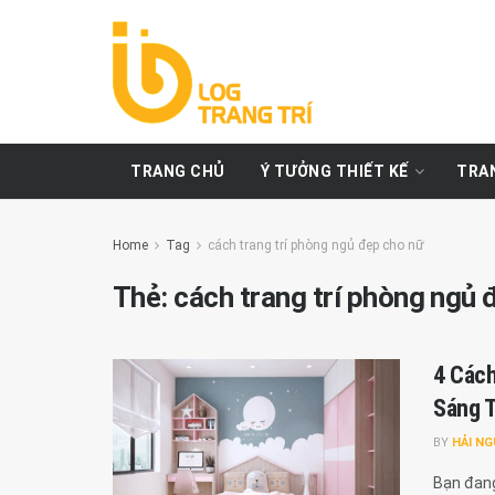
TRANG CHỦ
Ý TƯỞNG THIẾT KẾ
TRAN
Home
Tag
cách trang trí phòng ngủ đẹp cho nữ
Thẻ:
cách trang trí phòng ngủ 
4 Cách
Sáng T
BY
HẢI N
Bạn đang