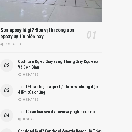
Sơn epoxy là gì? Đơn vị thi công sơn
epoxy uy tín hiện nay
0 SHARES
Cách Làm Kệ Để Giày Bằng Thùng Giấy Cực Đẹp
Và Đơn Giản
0 SHARES
Top 15+ các loại đá quý tự nhiên và những đặc
điểm của chúng
0 SHARES
Top 10 các loại sen đá hiếm và ý nghĩa của nó
0 SHARES
Condotel là gì? Condotel Venezia Beach Hồ Tràm