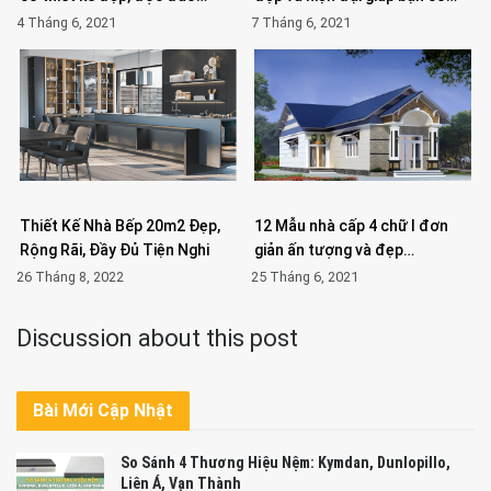
4 Tháng 6, 2021
7 Tháng 6, 2021
Thiết Kế Nhà Bếp 20m2 Đẹp,
12 Mẫu nhà cấp 4 chữ l đơn
Rộng Rãi, Đầy Đủ Tiện Nghi
giản ấn tượng và đẹp…
26 Tháng 8, 2022
25 Tháng 6, 2021
Discussion about this post
Bài Mới Cập Nhật
So Sánh 4 Thương Hiệu Nệm: Kymdan, Dunlopillo,
Liên Á, Vạn Thành