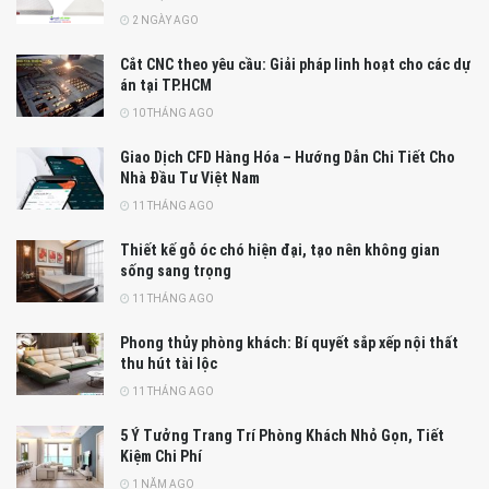
2 NGÀY AGO
Cắt CNC theo yêu cầu: Giải pháp linh hoạt cho các dự
án tại TP.HCM
10 THÁNG AGO
Giao Dịch CFD Hàng Hóa – Hướng Dẫn Chi Tiết Cho
Nhà Đầu Tư Việt Nam
11 THÁNG AGO
Thiết kế gỗ óc chó hiện đại, tạo nên không gian
sống sang trọng
11 THÁNG AGO
Phong thủy phòng khách: Bí quyết sắp xếp nội thất
thu hút tài lộc
11 THÁNG AGO
5 Ý Tưởng Trang Trí Phòng Khách Nhỏ Gọn, Tiết
Kiệm Chi Phí
1 NĂM AGO