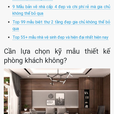
9 Mẫu bản vẽ nhà cấp 4 đẹp và chi phí rẻ mà gia chủ
không thể bỏ qua
Top 99 mẫu biệt thự 2 tầng đẹp gia chủ không thể bỏ
qua
Top 55+ mẫu nhà vệ sinh đẹp và hiện đại nhất hiện nay
Cần lựa chọn kỹ mẫu thiết kế
phòng khách không?