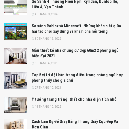
So Sánh 4 Thương Hiệu Nệm: Kymdan, Dunlopillo,
Liên Á, Vạn Thành
4 THÁNG 8, 2026
So sánh Roblox và Minecraft: Những khác biệt giữa
hai trò chơi xây dựng và khám phá nổi tiếng
30 THÁNG 12, 2022
Mẫu thiết kế nhà chung cư đẹp 60m2 2 phòng ngủ
hiện đại 2021
8 THÁNG 6, 2021
Top 5 vị trí đặt bàn trang điểm trong phòng ngủ hợp
phong thủy cho gia chủ
27 THÁNG 10, 2023
Ý tưởng trang trí nội thất cho nhà diện tích nhỏ
14 THÁNG 10, 2022
Cách Làm Kệ Để Giày Bằng Thùng Giấy Cực Đẹp Và
Đơn Giản