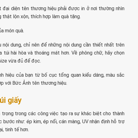
t đại diện tên thương hiệu phải được in ở nơi thường nhìn
 thật lộn xộn, thích hợp làm quà tặng.
của món quà.
nội dung, chỉ nên để những nội dung cần thiết nhất trên
a túi hài hòa và thoáng mát hơn. Về phông chữ, hãy chọn
size vừa đủ để đọc.
nh hiệu của bạn từ bố cục tổng quan kiểu dáng, màu sắc
ợp với Bức Ảnh tên thương hiệu.
úi giấy
trọng trong các công việc tạo ra sự khác biệt cho thành
 bước như: ép kim, ép nổi, cán màng, UV nhận định hỗ trợ
, tinh tế hơn.