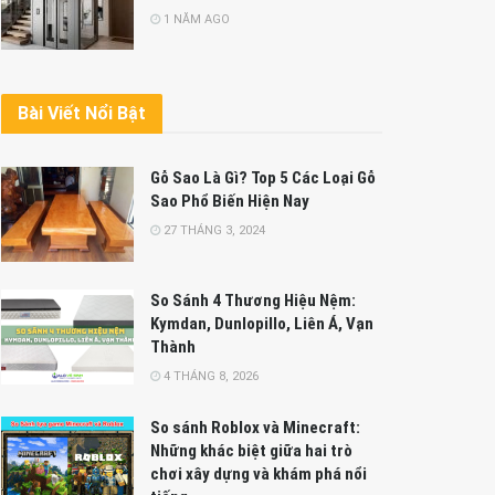
1 NĂM AGO
Bài Viết Nổi Bật
Gỗ Sao Là Gì? Top 5 Các Loại Gỗ
Sao Phổ Biến Hiện Nay
27 THÁNG 3, 2024
So Sánh 4 Thương Hiệu Nệm:
Kymdan, Dunlopillo, Liên Á, Vạn
Thành
4 THÁNG 8, 2026
So sánh Roblox và Minecraft:
Những khác biệt giữa hai trò
chơi xây dựng và khám phá nổi