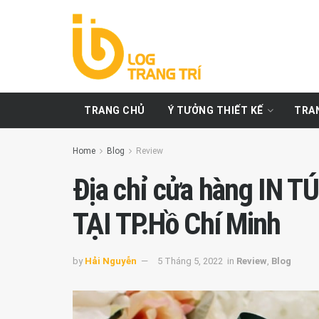
TRANG CHỦ
Ý TƯỞNG THIẾT KẾ
TRAN
Home
Blog
Review
Địa chỉ cửa hàng IN 
TẠI TP.Hồ Chí Minh
by
Hải Nguyễn
5 Tháng 5, 2022
in
Review
,
Blog