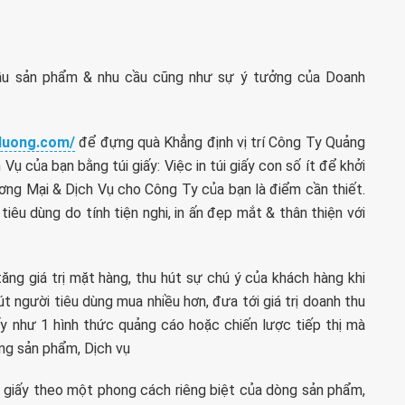
mẫu sản phẩm & nhu cầu cũng như sự ý tưởng của Doanh
iduong.com/
để đựng quà Khẳng định vị trí Công Ty Quảng
 của bạn bằng túi giấy: Việc in túi giấy con số ít để khởi
ương Mại & Dịch Vụ cho Công Ty của bạn là điểm cần thiết.
 tiêu dùng do tính tiện nghi, in ấn đẹp mắt & thân thiện với
tăng giá trị mặt hàng, thu hút sự chú ý của khách hàng khi
út người tiêu dùng mua nhiều hơn, đưa tới giá trị doanh thu
iấy như 1 hình thức quảng cáo hoặc chiến lược tiếp thị mà
òng sản phẩm, Dịch vụ
úi giấy theo một phong cách riêng biệt của dòng sản phẩm,