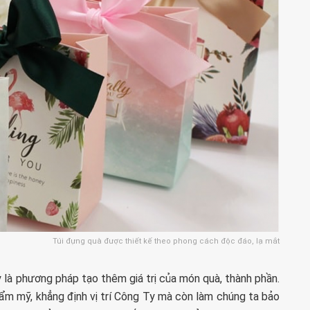
Túi đựng quà được thiết kế theo phong cách độc đáo, lạ mắt
 là phương pháp tạo thêm giá trị của món quà, thành phần.
hẩm mỹ, khẳng định vị trí Công Ty mà còn làm chúng ta bảo