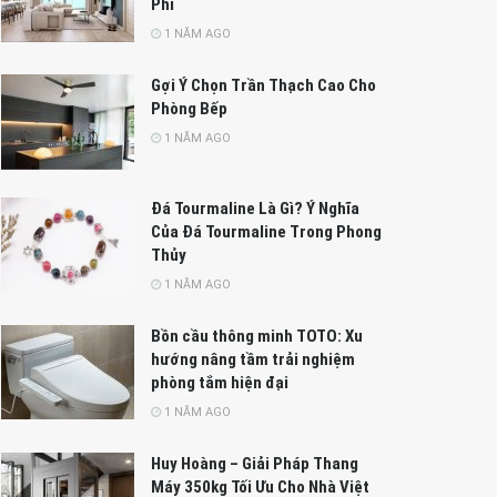
Phí
1 NĂM AGO
Gợi Ý Chọn Trần Thạch Cao Cho
Phòng Bếp
1 NĂM AGO
Đá Tourmaline Là Gì? Ý Nghĩa
Của Đá Tourmaline Trong Phong
Thủy
1 NĂM AGO
Bồn cầu thông minh TOTO: Xu
hướng nâng tầm trải nghiệm
phòng tắm hiện đại
1 NĂM AGO
Huy Hoàng – Giải Pháp Thang
Máy 350kg Tối Ưu Cho Nhà Việt