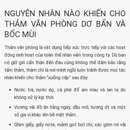
NGUYÊN NHÂN NÀO KHIẾN CHO
THẢM VĂN PHÒNG DƠ BẨN VÀ
BỐC MÙI
Thảm văn phòng là vật dụng tiếp xúc trực tiếp với các hoạt
động sinh hoạt của toàn thể nhân viên trong công ty. Dù bạn
có giữ gìn cẩn thận đến đâu cũng không thể đảm bảo rằng
tấm thảm, thậm chí là nơi mình ngồi luôn tránh được mọi tác
nhân khiến cho thảm “xuống cấp” sau đây:
Nước trà, nước ép, cà phê đổ ám màu và lan ra do
không xử lý kịp thời.
Vương vãi đồ ăn hằng ngày, dầu mỡ, tương ớt và một
số gia vị khác lên bề mặt thảm…
Ghim giấy, giấy note, mảnh gọt bút chì, xác gôm rơi vãi