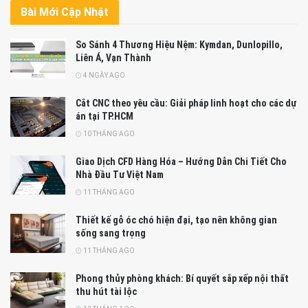
Bài Mới Cập Nhật
So Sánh 4 Thương Hiệu Nệm: Kymdan, Dunlopillo,
Liên Á, Vạn Thành
4 NGÀY AGO
Cắt CNC theo yêu cầu: Giải pháp linh hoạt cho các dự
án tại TP.HCM
10 THÁNG AGO
Giao Dịch CFD Hàng Hóa – Hướng Dẫn Chi Tiết Cho
Nhà Đầu Tư Việt Nam
11 THÁNG AGO
Thiết kế gỗ óc chó hiện đại, tạo nên không gian
sống sang trọng
11 THÁNG AGO
Phong thủy phòng khách: Bí quyết sắp xếp nội thất
thu hút tài lộc