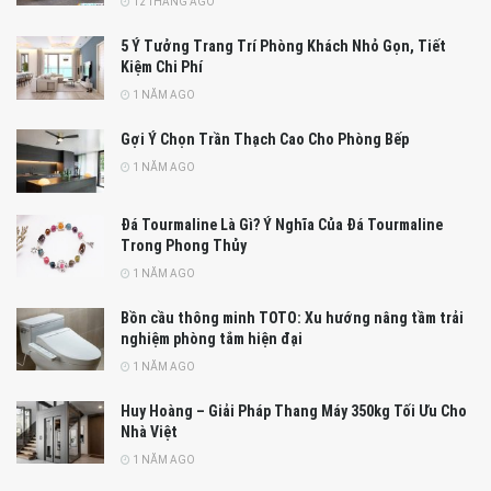
12 THÁNG AGO
5 Ý Tưởng Trang Trí Phòng Khách Nhỏ Gọn, Tiết
Kiệm Chi Phí
1 NĂM AGO
Gợi Ý Chọn Trần Thạch Cao Cho Phòng Bếp
1 NĂM AGO
Đá Tourmaline Là Gì? Ý Nghĩa Của Đá Tourmaline
Trong Phong Thủy
1 NĂM AGO
Bồn cầu thông minh TOTO: Xu hướng nâng tầm trải
nghiệm phòng tắm hiện đại
1 NĂM AGO
Huy Hoàng – Giải Pháp Thang Máy 350kg Tối Ưu Cho
Nhà Việt
1 NĂM AGO