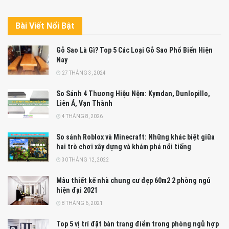
Bài Viết Nổi Bật
Gỗ Sao Là Gì? Top 5 Các Loại Gỗ Sao Phổ Biến Hiện
Nay
27 THÁNG 3, 2024
So Sánh 4 Thương Hiệu Nệm: Kymdan, Dunlopillo,
Liên Á, Vạn Thành
4 THÁNG 8, 2026
So sánh Roblox và Minecraft: Những khác biệt giữa
hai trò chơi xây dựng và khám phá nổi tiếng
30 THÁNG 12, 2022
Mẫu thiết kế nhà chung cư đẹp 60m2 2 phòng ngủ
hiện đại 2021
8 THÁNG 6, 2021
Top 5 vị trí đặt bàn trang điểm trong phòng ngủ hợp