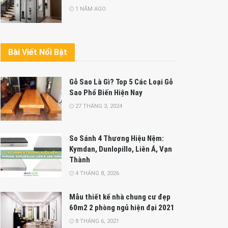
1 NĂM AGO
Bài Viết Nổi Bật
Gỗ Sao Là Gì? Top 5 Các Loại Gỗ
Sao Phổ Biến Hiện Nay
27 THÁNG 3, 2024
So Sánh 4 Thương Hiệu Nệm:
Kymdan, Dunlopillo, Liên Á, Vạn
Thành
4 THÁNG 8, 2026
Mẫu thiết kế nhà chung cư đẹp
60m2 2 phòng ngủ hiện đại 2021
8 THÁNG 6, 2021