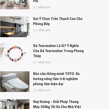
Phí
1 NĂM AGO
Gợi Ý Chọn Trần Thạch Cao Cho
Phòng Bếp
1 NĂM AGO
Đá Tourmaline Là Gì? Ý Nghĩa
Của Đá Tourmaline Trong Phong
Thủy
1 NĂM AGO
Bồn cầu thông minh TOTO: Xu
hướng nâng tầm trải nghiệm
phòng tắm hiện đại
1 NĂM AGO
Huy Hoàng – Giải Pháp Thang
Máy 350kg Tối Ưu Cho Nhà Việt