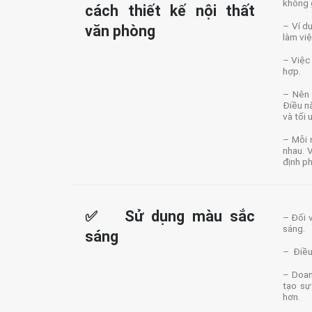
không 
cách thiết kế nội thất
– Ví d
văn phòng
làm vi
– Việc
hợp.
– Nên 
Điều n
và tối 
– Mỗi 
nhau. 
định p
✅ Sử dụng màu sắc
– Đối 
sáng.
sáng
– Điều 
– Doan
tạo sự
hơn.