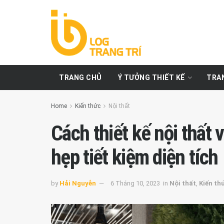
TRANG CHỦ
Ý TƯỞNG THIẾT KẾ
TRAN
Home
Kiến thức
Nội thất
Cách thiết kế nội thất 
hẹp tiết kiệm diện tích
by
Hải Nguyễn
6 Tháng 10, 2023
in
Nội thất
,
Kiến th