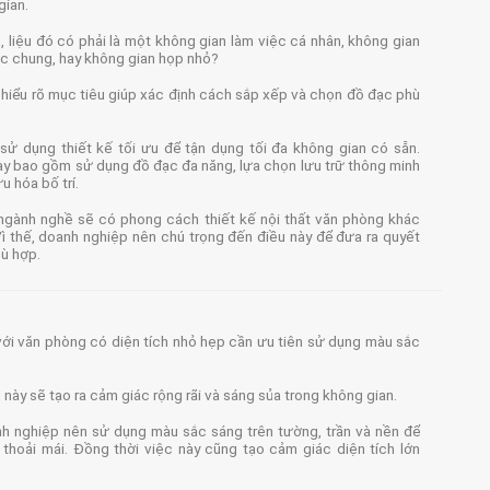
gian.
ụ, liệu đó có phải là một không gian làm việc cá nhân, không gian
ệc chung, hay không gian họp nhỏ?
 hiểu rõ mục tiêu giúp xác định cách sắp xếp và chọn đồ đạc phù
sử dụng thiết kế tối ưu để tận dụng tối đa không gian có sẵn.
ày bao gồm sử dụng đồ đạc đa năng, lựa chọn lưu trữ thông minh
ưu hóa bố trí.
ngành nghề sẽ có phong cách thiết kế nội thất văn phòng khác
Vì thế, doanh nghiệp nên chú trọng đến điều này để đưa ra quyết
hù hợp.
với văn phòng có diện tích nhỏ hẹp cần ưu tiên sử dụng màu sắc
này sẽ tạo ra cảm giác rộng rãi và sáng sủa trong không gian.
h nghiệp nên sử dụng màu sắc sáng trên tường, trần và nền để
 thoải mái. Đồng thời việc này cũng tạo cảm giác diện tích lớn